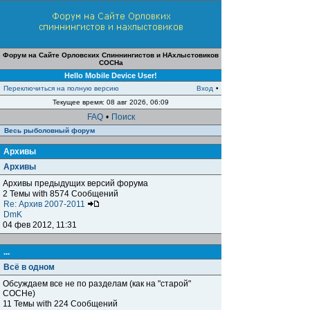
Форум на Сайте Орловских Спиннингистов и НАхлыстовиков
СОСНа
Hello Mobile Device User!
Переключиться на полную версию
Вход
•
Текущее время: 08 авг 2026, 06:09
FAQ
•
Поиск
Весь рыболовный форум
Архивы
Архивы
Архивы предыдущих версий форума
2 Темы with 8574 Сообщений
Re: Архив 2007-2011
DmK
04 фев 2012, 11:31
...
Всё в одном
Обсуждаем все не по разделам (как на "старой"
СОСНе)
11 Темы with 224 Сообщений