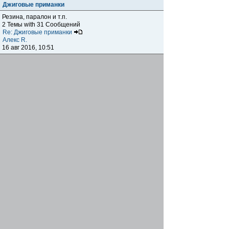
Джиговые приманки
Резина, паралон и т.п.
2 Темы with 31 Сообщений
Re: Джиговые приманки
Алекс R.
16 авг 2016, 10:51
Приманки
0 Темы with 0 Сообщений
Нет сообщений
Отчеты о рыбалках
Отчеты о рыбалках
Отчеты об одно-двухдневных выездах на рыбалку
25 Темы with 534 Сообщений
Летний спиннинг 2017г.
DmK
21 июн 2017, 11:34
Отчеты о "серьезных" выездах на рыбалку
Отчеты о "серьёзных" выездах (fishing trip), например,
на волгу, Камчатку, Карелию и т.п.
14 Темы with 51 Сообщений
р.Дон 2016 лето
DmK
08 июл 2016, 15:46