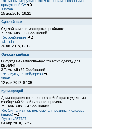
Re: Консультируем по всем вопросам связанным с
продукцией GA
aatown
15 дек 2016, 19:21
Сделай сам
Сделай сам или мастерская рыболова
7 Темы with 103 Сообщений
Re: родбилдинг
Iskandar
30 авг 2016, 12:12
Одежда рыбака
Обсуждаем немаловажную "снасть": одежду для
рыбалки
3 Темы with 35 Сообщений
Re: Обувь для вейдерсов
timon
12 май 2012, 07:39
Купи-продай
Админстрация оставляет за собой право удаления
сообщений без объяснения причины.
75 Темы with 189 Сообщений
Re: Сигнализатор поклевки для резинки и фидера
(видео)
Rybolov357737
04 апр 2018, 19:49