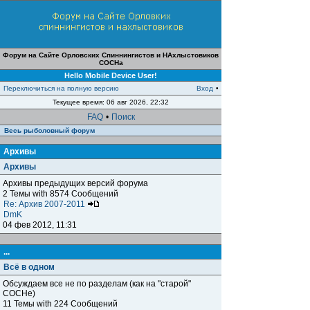
Форум на Сайте Орловских Спиннингистов и НАхлыстовиков
СОСНа
Hello Mobile Device User!
Переключиться на полную версию
Вход
•
Текущее время: 06 авг 2026, 22:32
FAQ
•
Поиск
Весь рыболовный форум
Архивы
Архивы
Архивы предыдущих версий форума
2 Темы with 8574 Сообщений
Re: Архив 2007-2011
DmK
04 фев 2012, 11:31
...
Всё в одном
Обсуждаем все не по разделам (как на "старой"
СОСНе)
11 Темы with 224 Сообщений