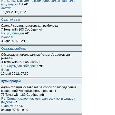
Re: Консультируем по всем вопросам связанным с
продукцией GA
aatown
15 дек 2016, 19:21
Сделай сам
Сделай сам или мастерская рыболова
7 Темы with 103 Сообщений
Re: родбилдинг
Iskandar
30 авг 2016, 12:12
Одежда рыбака
Обсуждаем немаловажную "снасть": одежду для
рыбалки
3 Темы with 35 Сообщений
Re: Обувь для вейдерсов
timon
12 май 2012, 07:39
Купи-продай
Админстрация оставляет за собой право удаления
сообщений без объяснения причины.
75 Темы with 189 Сообщений
Re: Сигнализатор поклевки для резинки и фидера
(видео)
Rybolov357737
04 апр 2018, 19:49