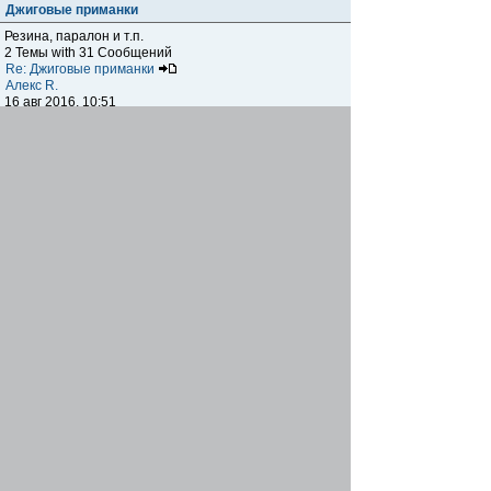
Джиговые приманки
Резина, паралон и т.п.
2 Темы with 31 Сообщений
Re: Джиговые приманки
Алекс R.
16 авг 2016, 10:51
Приманки
0 Темы with 0 Сообщений
Нет сообщений
Отчеты о рыбалках
Отчеты о рыбалках
Отчеты об одно-двухдневных выездах на рыбалку
25 Темы with 534 Сообщений
Летний спиннинг 2017г.
DmK
21 июн 2017, 11:34
Отчеты о "серьезных" выездах на рыбалку
Отчеты о "серьёзных" выездах (fishing trip), например,
на волгу, Камчатку, Карелию и т.п.
14 Темы with 51 Сообщений
р.Дон 2016 лето
DmK
08 июл 2016, 15:46