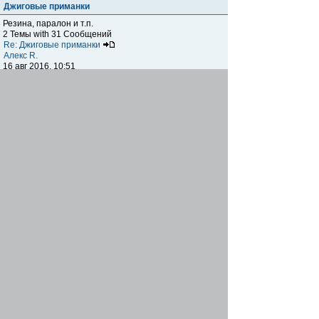
Джиговые приманки
Резина, паралон и т.п.
2 Темы with 31 Сообщений
Re: Джиговые приманки
Алекс R.
16 авг 2016, 10:51
Приманки
0 Темы with 0 Сообщений
Нет сообщений
Отчеты о рыбалках
Отчеты о рыбалках
Отчеты об одно-двухдневных выездах на рыбалку
25 Темы with 534 Сообщений
Летний спиннинг 2017г.
DmK
21 июн 2017, 11:34
Отчеты о "серьезных" выездах на рыбалку
Отчеты о "серьёзных" выездах (fishing trip), например,
на волгу, Камчатку, Карелию и т.п.
14 Темы with 51 Сообщений
р.Дон 2016 лето
DmK
08 июл 2016, 15:46