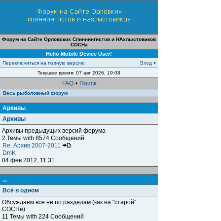
Форум на Сайте Орловских Спиннингистов и НАхлыстовиков
СОСНа
Hello Mobile Device User!
Переключиться на полную версию
Вход
•
Текущее время: 07 авг 2026, 19:08
FAQ
•
Поиск
Весь рыболовный форум
Архивы
Архивы
Архивы предыдущих версий форума
2 Темы with 8574 Сообщений
Re: Архив 2007-2011
DmK
04 фев 2012, 11:31
...
Всё в одном
Обсуждаем все не по разделам (как на "старой"
СОСНе)
11 Темы with 224 Сообщений