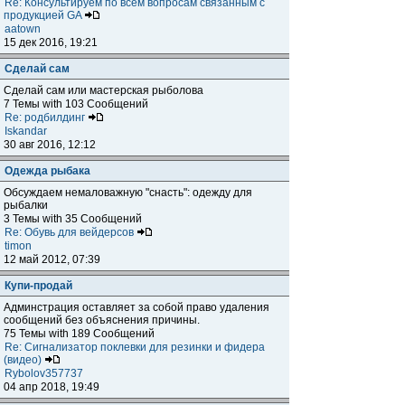
Re: Консультируем по всем вопросам связанным с
продукцией GA
aatown
15 дек 2016, 19:21
Сделай сам
Сделай сам или мастерская рыболова
7 Темы with 103 Сообщений
Re: родбилдинг
Iskandar
30 авг 2016, 12:12
Одежда рыбака
Обсуждаем немаловажную "снасть": одежду для
рыбалки
3 Темы with 35 Сообщений
Re: Обувь для вейдерсов
timon
12 май 2012, 07:39
Купи-продай
Админстрация оставляет за собой право удаления
сообщений без объяснения причины.
75 Темы with 189 Сообщений
Re: Сигнализатор поклевки для резинки и фидера
(видео)
Rybolov357737
04 апр 2018, 19:49