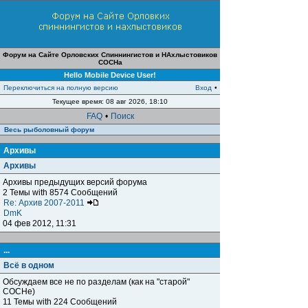
Форум на Сайте Орловских Спиннингистов и НАхлыстовиков
СОСНа
Hello Mobile Device User!
Переключиться на полную версию
Вход
•
Текущее время: 08 авг 2026, 18:10
FAQ
•
Поиск
Весь рыболовный форум
Архивы
Архивы
Архивы предыдущих версий форума
2 Темы with 8574 Сообщений
Re: Архив 2007-2011
DmK
04 фев 2012, 11:31
...
Всё в одном
Обсуждаем все не по разделам (как на "старой"
СОСНе)
11 Темы with 224 Сообщений