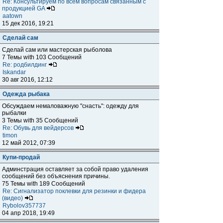
Re: Консультируем по всем вопросам связанным с
продукцией GA
aatown
15 дек 2016, 19:21
Сделай сам
Сделай сам или мастерская рыболова
7 Темы with 103 Сообщений
Re: родбилдинг
Iskandar
30 авг 2016, 12:12
Одежда рыбака
Обсуждаем немаловажную "снасть": одежду для
рыбалки
3 Темы with 35 Сообщений
Re: Обувь для вейдерсов
timon
12 май 2012, 07:39
Купи-продай
Админстрация оставляет за собой право удаления
сообщений без объяснения причины.
75 Темы with 189 Сообщений
Re: Сигнализатор поклевки для резинки и фидера
(видео)
Rybolov357737
04 апр 2018, 19:49