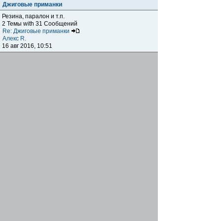
Джиговые приманки
Резина, паралон и т.п.
2 Темы with 31 Сообщений
Re: Джиговые приманки
Алекс R.
16 авг 2016, 10:51
Приманки
0 Темы with 0 Сообщений
Нет сообщений
Отчеты о рыбалках
Отчеты о рыбалках
Отчеты об одно-двухдневных выездах на рыбалку
25 Темы with 534 Сообщений
Летний спиннинг 2017г.
DmK
21 июн 2017, 11:34
Отчеты о "серьезных" выездах на рыбалку
Отчеты о "серьёзных" выездах (fishing trip), например,
на волгу, Камчатку, Карелию и т.п.
14 Темы with 51 Сообщений
р.Дон 2016 лето
DmK
08 июл 2016, 15:46