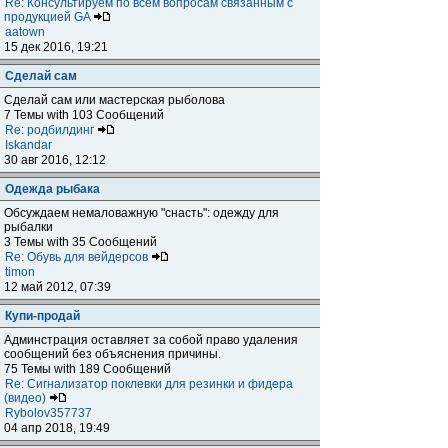
Re: Консультируем по всем вопросам связанным с
продукцией GA
aatown
15 дек 2016, 19:21
Сделай сам
Сделай сам или мастерская рыболова
7 Темы with 103 Сообщений
Re: родбилдинг
Iskandar
30 авг 2016, 12:12
Одежда рыбака
Обсуждаем немаловажную "снасть": одежду для
рыбалки
3 Темы with 35 Сообщений
Re: Обувь для вейдерсов
timon
12 май 2012, 07:39
Купи-продай
Админстрация оставляет за собой право удаления
сообщений без объяснения причины.
75 Темы with 189 Сообщений
Re: Сигнализатор поклевки для резинки и фидера
(видео)
Rybolov357737
04 апр 2018, 19:49