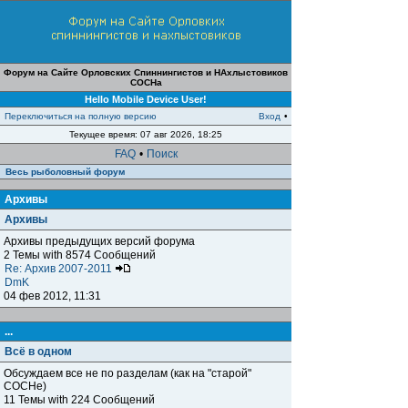
Форум на Сайте Орловских Спиннингистов и НАхлыстовиков
СОСНа
Hello Mobile Device User!
Переключиться на полную версию
Вход
•
Текущее время: 07 авг 2026, 18:25
FAQ
•
Поиск
Весь рыболовный форум
Архивы
Архивы
Архивы предыдущих версий форума
2 Темы with 8574 Сообщений
Re: Архив 2007-2011
DmK
04 фев 2012, 11:31
...
Всё в одном
Обсуждаем все не по разделам (как на "старой"
СОСНе)
11 Темы with 224 Сообщений