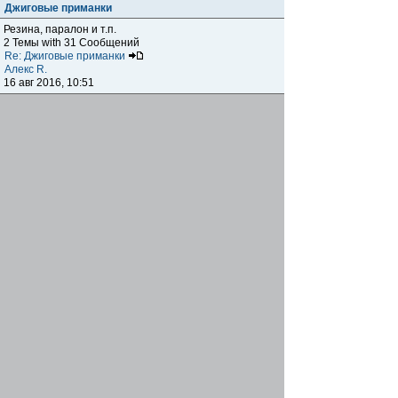
Джиговые приманки
Резина, паралон и т.п.
2 Темы with 31 Сообщений
Re: Джиговые приманки
Алекс R.
16 авг 2016, 10:51
Приманки
0 Темы with 0 Сообщений
Нет сообщений
Отчеты о рыбалках
Отчеты о рыбалках
Отчеты об одно-двухдневных выездах на рыбалку
25 Темы with 534 Сообщений
Летний спиннинг 2017г.
DmK
21 июн 2017, 11:34
Отчеты о "серьезных" выездах на рыбалку
Отчеты о "серьёзных" выездах (fishing trip), например,
на волгу, Камчатку, Карелию и т.п.
14 Темы with 51 Сообщений
р.Дон 2016 лето
DmK
08 июл 2016, 15:46