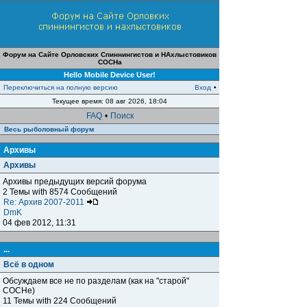
Форум на Сайте Орловских Спиннингистов и НАхлыстовиков
СОСНа
Hello Mobile Device User!
Переключиться на полную версию
Вход
•
Текущее время: 08 авг 2026, 18:04
FAQ
•
Поиск
Весь рыболовный форум
Архивы
Архивы
Архивы предыдущих версий форума
2 Темы with 8574 Сообщений
Re: Архив 2007-2011
DmK
04 фев 2012, 11:31
...
Всё в одном
Обсуждаем все не по разделам (как на "старой"
СОСНе)
11 Темы with 224 Сообщений