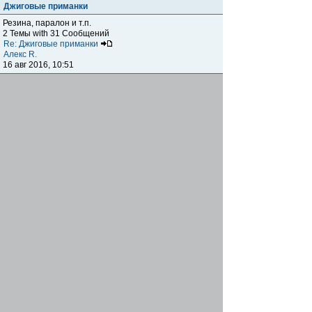
Джиговые приманки
Резина, паралон и т.п.
2 Темы with 31 Сообщений
Re: Джиговые приманки
Алекс R.
16 авг 2016, 10:51
Приманки
0 Темы with 0 Сообщений
Нет сообщений
Отчеты о рыбалках
Отчеты о рыбалках
Отчеты об одно-двухдневных выездах на рыбалку
25 Темы with 534 Сообщений
Летний спиннинг 2017г.
DmK
21 июн 2017, 11:34
Отчеты о "серьезных" выездах на рыбалку
Отчеты о "серьёзных" выездах (fishing trip), например,
на волгу, Камчатку, Карелию и т.п.
14 Темы with 51 Сообщений
р.Дон 2016 лето
DmK
08 июл 2016, 15:46