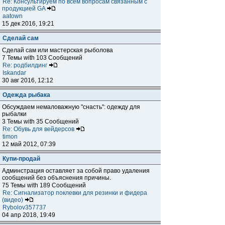
Re: Консультируем по всем вопросам связанным с
продукцией GA
aatown
15 дек 2016, 19:21
Сделай сам
Сделай сам или мастерская рыболова
7 Темы with 103 Сообщений
Re: родбилдинг
Iskandar
30 авг 2016, 12:12
Одежда рыбака
Обсуждаем немаловажную "снасть": одежду для
рыбалки
3 Темы with 35 Сообщений
Re: Обувь для вейдерсов
timon
12 май 2012, 07:39
Купи-продай
Админстрация оставляет за собой право удаления
сообщений без объяснения причины.
75 Темы with 189 Сообщений
Re: Сигнализатор поклевки для резинки и фидера
(видео)
Rybolov357737
04 апр 2018, 19:49