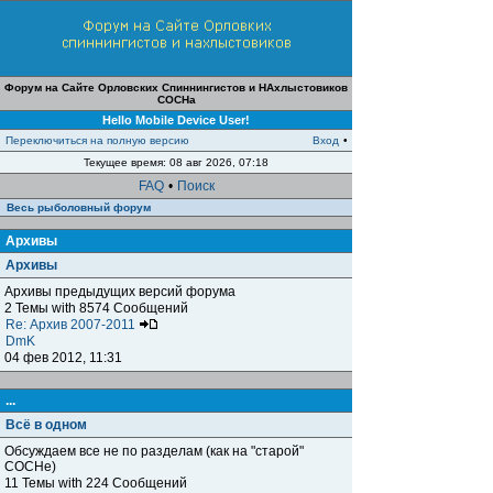
Форум на Сайте Орловских Спиннингистов и НАхлыстовиков
СОСНа
Hello Mobile Device User!
Переключиться на полную версию
Вход
•
Текущее время: 08 авг 2026, 07:18
FAQ
•
Поиск
Весь рыболовный форум
Архивы
Архивы
Архивы предыдущих версий форума
2 Темы with 8574 Сообщений
Re: Архив 2007-2011
DmK
04 фев 2012, 11:31
...
Всё в одном
Обсуждаем все не по разделам (как на "старой"
СОСНе)
11 Темы with 224 Сообщений