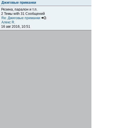
Джиговые приманки
Резина, паралон и т.п.
2 Темы with 31 Сообщений
Re: Джиговые приманки
Алекс R.
16 авг 2016, 10:51
Приманки
0 Темы with 0 Сообщений
Нет сообщений
Отчеты о рыбалках
Отчеты о рыбалках
Отчеты об одно-двухдневных выездах на рыбалку
25 Темы with 534 Сообщений
Летний спиннинг 2017г.
DmK
21 июн 2017, 11:34
Отчеты о "серьезных" выездах на рыбалку
Отчеты о "серьёзных" выездах (fishing trip), например,
на волгу, Камчатку, Карелию и т.п.
14 Темы with 51 Сообщений
р.Дон 2016 лето
DmK
08 июл 2016, 15:46