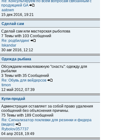
Re: Консультируем по всем вопросам связанным с
продукцией GA
aatown
15 дек 2016, 19:21
Сделай сам
Сделай сам или мастерская рыболова
7 Темы with 103 Сообщений
Re: родбилдинг
Iskandar
30 авг 2016, 12:12
Одежда рыбака
Обсуждаем немаловажную "снасть": одежду для
рыбалки
3 Темы with 35 Сообщений
Re: Обувь для вейдерсов
timon
12 май 2012, 07:39
Купи-продай
Админстрация оставляет за собой право удаления
сообщений без объяснения причины.
75 Темы with 189 Сообщений
Re: Сигнализатор поклевки для резинки и фидера
(видео)
Rybolov357737
04 апр 2018, 19:49