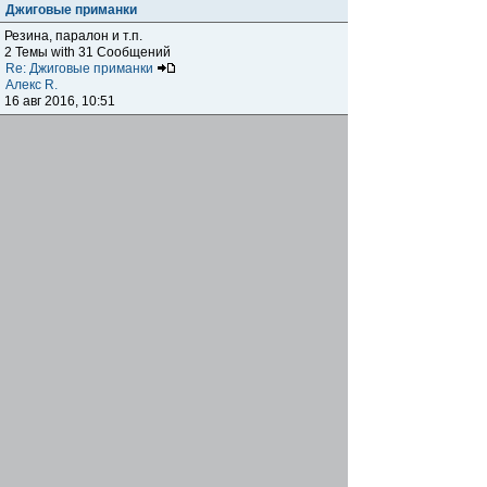
Джиговые приманки
Резина, паралон и т.п.
2 Темы with 31 Сообщений
Re: Джиговые приманки
Алекс R.
16 авг 2016, 10:51
Приманки
0 Темы with 0 Сообщений
Нет сообщений
Отчеты о рыбалках
Отчеты о рыбалках
Отчеты об одно-двухдневных выездах на рыбалку
25 Темы with 534 Сообщений
Летний спиннинг 2017г.
DmK
21 июн 2017, 11:34
Отчеты о "серьезных" выездах на рыбалку
Отчеты о "серьёзных" выездах (fishing trip), например,
на волгу, Камчатку, Карелию и т.п.
14 Темы with 51 Сообщений
р.Дон 2016 лето
DmK
08 июл 2016, 15:46