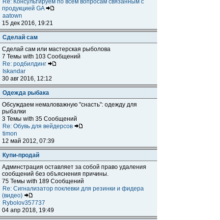
Re: Консультируем по всем вопросам связанным с
продукцией GA
aatown
15 дек 2016, 19:21
Сделай сам
Сделай сам или мастерская рыболова
7 Темы with 103 Сообщений
Re: родбилдинг
Iskandar
30 авг 2016, 12:12
Одежда рыбака
Обсуждаем немаловажную "снасть": одежду для
рыбалки
3 Темы with 35 Сообщений
Re: Обувь для вейдерсов
timon
12 май 2012, 07:39
Купи-продай
Админстрация оставляет за собой право удаления
сообщений без объяснения причины.
75 Темы with 189 Сообщений
Re: Сигнализатор поклевки для резинки и фидера
(видео)
Rybolov357737
04 апр 2018, 19:49