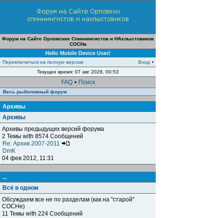
Форум на Сайте Орловских Спиннингистов и НАхлыстовиков
СОСНа
Hello Mobile Device User!
Переключиться на полную версию
Вход
•
Текущее время: 07 авг 2026, 00:53
FAQ
•
Поиск
Весь рыболовный форум
Архивы
Архивы
Архивы предыдущих версий форума
2 Темы with 8574 Сообщений
Re: Архив 2007-2011
DmK
04 фев 2012, 11:31
...
Всё в одном
Обсуждаем все не по разделам (как на "старой"
СОСНе)
11 Темы with 224 Сообщений