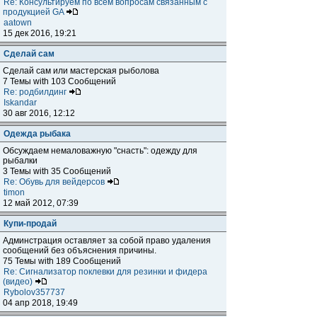
Re: Консультируем по всем вопросам связанным с
продукцией GA
aatown
15 дек 2016, 19:21
Сделай сам
Сделай сам или мастерская рыболова
7 Темы with 103 Сообщений
Re: родбилдинг
Iskandar
30 авг 2016, 12:12
Одежда рыбака
Обсуждаем немаловажную "снасть": одежду для
рыбалки
3 Темы with 35 Сообщений
Re: Обувь для вейдерсов
timon
12 май 2012, 07:39
Купи-продай
Админстрация оставляет за собой право удаления
сообщений без объяснения причины.
75 Темы with 189 Сообщений
Re: Сигнализатор поклевки для резинки и фидера
(видео)
Rybolov357737
04 апр 2018, 19:49