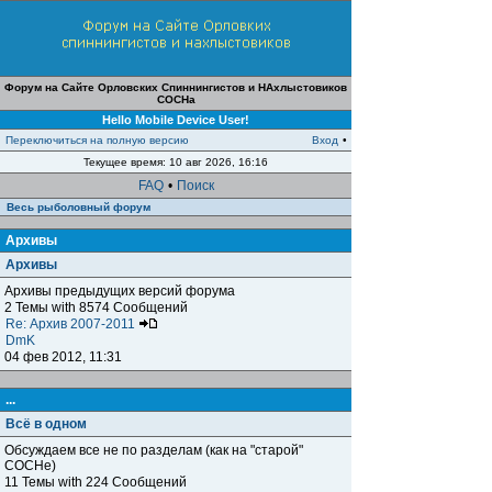
Форум на Сайте Орловских Спиннингистов и НАхлыстовиков
СОСНа
Hello Mobile Device User!
Переключиться на полную версию
Вход
•
Текущее время: 10 авг 2026, 16:16
FAQ
•
Поиск
Весь рыболовный форум
Архивы
Архивы
Архивы предыдущих версий форума
2 Темы with 8574 Сообщений
Re: Архив 2007-2011
DmK
04 фев 2012, 11:31
...
Всё в одном
Обсуждаем все не по разделам (как на "старой"
СОСНе)
11 Темы with 224 Сообщений