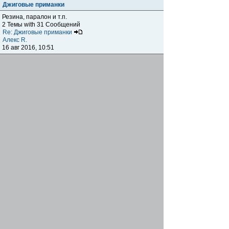
Джиговые приманки
Резина, паралон и т.п.
2 Темы with 31 Сообщений
Re: Джиговые приманки
Алекс R.
16 авг 2016, 10:51
Приманки
0 Темы with 0 Сообщений
Нет сообщений
Отчеты о рыбалках
Отчеты о рыбалках
Отчеты об одно-двухдневных выездах на рыбалку
25 Темы with 534 Сообщений
Летний спиннинг 2017г.
DmK
21 июн 2017, 11:34
Отчеты о "серьезных" выездах на рыбалку
Отчеты о "серьёзных" выездах (fishing trip), например,
на волгу, Камчатку, Карелию и т.п.
14 Темы with 51 Сообщений
р.Дон 2016 лето
DmK
08 июл 2016, 15:46