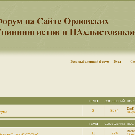
Весь рыболовный форум
Вход
Фо
ТЕМЫ
СООБЩЕНИЙ
ПОС
DmK
2
8574
рума
04 фе
ТЕМЫ
СООБЩЕНИЙ
ПОС
Barb
11
224
(как на "старой" СОСНе)
11 ок