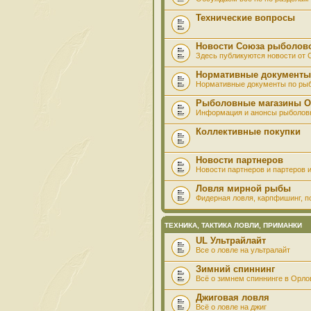
Технические вопросы
Новости Союза рыболов
Здесь публикуются новости от
Нормативные документы
Нормативные документы по ры
Рыболовные магазины О
Информация и анонсы рыболов
Коллективные покупки
Новости партнеров
Новости партнеров и партеров и
Ловля мирной рыбы
Фидерная ловля, карпфишинг, по
ТЕХНИКА, ТАКТИКА ЛОВЛИ, ПРИМАНКИ
UL Ультрайлайт
Все о ловле на ультралайт
Зимний спиннинг
Всё о зимнем спиннинге в Орло
Джиговая ловля
Всё о ловле на джиг