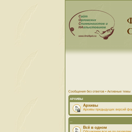
Сообщения без ответов
•
Активные темы
АРХИВЫ
Архивы
Архивы предыдущих версий фо
...
Всё в одном
Обсуждаем все не по разделам 