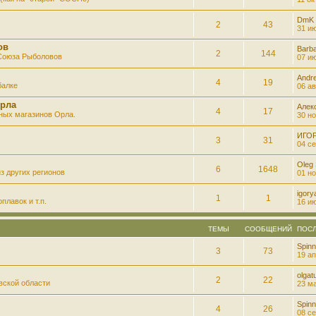
DmK
2
43
31 ию
ов
Barb
2
144
 Союза Рыболовов
07 ию
Andre
4
19
балке
06 ав
рла
Алек
4
17
ных магазинов Орла.
30 но
ИГО
3
31
04 се
Oleg
6
1648
з других регионов
01 но
igory
1
1
плавок и т.п.
16 ию
ТЕМЫ
СООБЩЕНИЙ
ПОС
Spinn
3
73
19 ап
olgatu
2
22
вской области
23 ма
Spinn
4
26
08 се