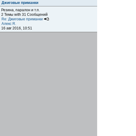
Джиговые приманки
Резина, паралон и т.п.
2 Темы with 31 Сообщений
Re: Джиговые приманки
Алекс R.
16 авг 2016, 10:51
Приманки
0 Темы with 0 Сообщений
Нет сообщений
Отчеты о рыбалках
Отчеты о рыбалках
Отчеты об одно-двухдневных выездах на рыбалку
25 Темы with 534 Сообщений
Летний спиннинг 2017г.
DmK
21 июн 2017, 11:34
Отчеты о "серьезных" выездах на рыбалку
Отчеты о "серьёзных" выездах (fishing trip), например,
на волгу, Камчатку, Карелию и т.п.
14 Темы with 51 Сообщений
р.Дон 2016 лето
DmK
08 июл 2016, 15:46