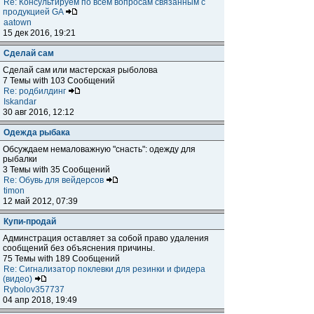
Re: Консультируем по всем вопросам связанным с
продукцией GA
aatown
15 дек 2016, 19:21
Сделай сам
Сделай сам или мастерская рыболова
7 Темы with 103 Сообщений
Re: родбилдинг
Iskandar
30 авг 2016, 12:12
Одежда рыбака
Обсуждаем немаловажную "снасть": одежду для
рыбалки
3 Темы with 35 Сообщений
Re: Обувь для вейдерсов
timon
12 май 2012, 07:39
Купи-продай
Админстрация оставляет за собой право удаления
сообщений без объяснения причины.
75 Темы with 189 Сообщений
Re: Сигнализатор поклевки для резинки и фидера
(видео)
Rybolov357737
04 апр 2018, 19:49