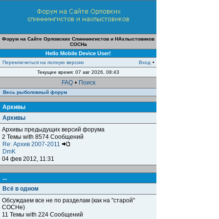
Форум на Сайте Орловских Спиннингистов и НАхлыстовиков
СОСНа
Hello Mobile Device User!
Переключиться на полную версию
Вход
•
Текущее время: 07 авг 2026, 08:43
FAQ
•
Поиск
Весь рыболовный форум
Архивы
Архивы
Архивы предыдущих версий форума
2 Темы with 8574 Сообщений
Re: Архив 2007-2011
DmK
04 фев 2012, 11:31
...
Всё в одном
Обсуждаем все не по разделам (как на "старой"
СОСНе)
11 Темы with 224 Сообщений