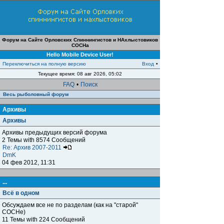
Форум на Сайте Орловских Спиннингистов и НАхлыстовиков
СОСНа
Hello Mobile Device User!
Переключиться на полную версию
Вход
•
Текущее время: 08 авг 2026, 05:02
FAQ
•
Поиск
Весь рыболовный форум
Архивы
Архивы
Архивы предыдущих версий форума
2 Темы with 8574 Сообщений
Re: Архив 2007-2011
DmK
04 фев 2012, 11:31
...
Всё в одном
Обсуждаем все не по разделам (как на "старой"
СОСНе)
11 Темы with 224 Сообщений