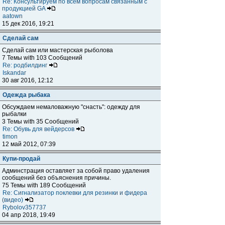
Re: Консультируем по всем вопросам связанным с
продукцией GA
aatown
15 дек 2016, 19:21
Сделай сам
Сделай сам или мастерская рыболова
7 Темы with 103 Сообщений
Re: родбилдинг
Iskandar
30 авг 2016, 12:12
Одежда рыбака
Обсуждаем немаловажную "снасть": одежду для
рыбалки
3 Темы with 35 Сообщений
Re: Обувь для вейдерсов
timon
12 май 2012, 07:39
Купи-продай
Админстрация оставляет за собой право удаления
сообщений без объяснения причины.
75 Темы with 189 Сообщений
Re: Сигнализатор поклевки для резинки и фидера
(видео)
Rybolov357737
04 апр 2018, 19:49