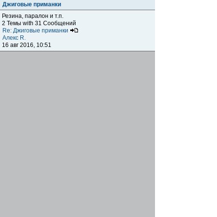
Джиговые приманки
Резина, паралон и т.п.
2 Темы with 31 Сообщений
Re: Джиговые приманки
Алекс R.
16 авг 2016, 10:51
Приманки
0 Темы with 0 Сообщений
Нет сообщений
Отчеты о рыбалках
Отчеты о рыбалках
Отчеты об одно-двухдневных выездах на рыбалку
25 Темы with 534 Сообщений
Летний спиннинг 2017г.
DmK
21 июн 2017, 11:34
Отчеты о "серьезных" выездах на рыбалку
Отчеты о "серьёзных" выездах (fishing trip), например,
на волгу, Камчатку, Карелию и т.п.
14 Темы with 51 Сообщений
р.Дон 2016 лето
DmK
08 июл 2016, 15:46