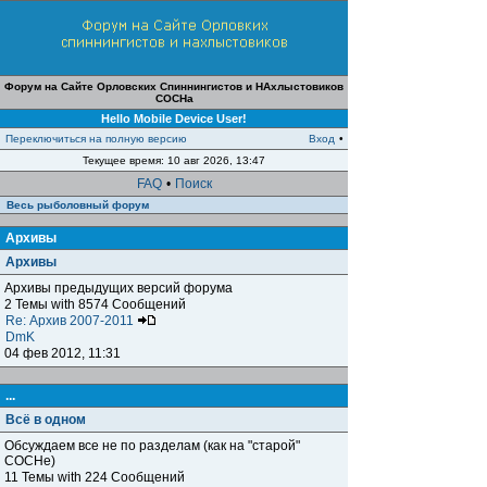
Форум на Сайте Орловских Спиннингистов и НАхлыстовиков
СОСНа
Hello Mobile Device User!
Переключиться на полную версию
Вход
•
Текущее время: 10 авг 2026, 13:47
FAQ
•
Поиск
Весь рыболовный форум
Архивы
Архивы
Архивы предыдущих версий форума
2 Темы with 8574 Сообщений
Re: Архив 2007-2011
DmK
04 фев 2012, 11:31
...
Всё в одном
Обсуждаем все не по разделам (как на "старой"
СОСНе)
11 Темы with 224 Сообщений