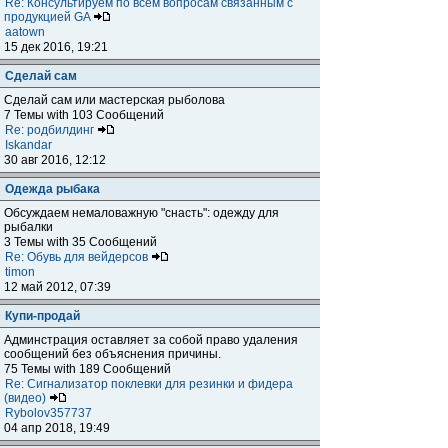
Re: Консультируем по всем вопросам связанным с
продукцией GA
aatown
15 дек 2016, 19:21
Сделай сам
Сделай сам или мастерская рыболова
7 Темы with 103 Сообщений
Re: родбилдинг
Iskandar
30 авг 2016, 12:12
Одежда рыбака
Обсуждаем немаловажную "снасть": одежду для
рыбалки
3 Темы with 35 Сообщений
Re: Обувь для вейдерсов
timon
12 май 2012, 07:39
Купи-продай
Админстрация оставляет за собой право удаления
сообщений без объяснения причины.
75 Темы with 189 Сообщений
Re: Сигнализатор поклевки для резинки и фидера
(видео)
Rybolov357737
04 апр 2018, 19:49