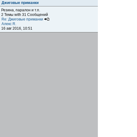
Джиговые приманки
Резина, паралон и т.п.
2 Темы with 31 Сообщений
Re: Джиговые приманки
Алекс R.
16 авг 2016, 10:51
Приманки
0 Темы with 0 Сообщений
Нет сообщений
Отчеты о рыбалках
Отчеты о рыбалках
Отчеты об одно-двухдневных выездах на рыбалку
25 Темы with 534 Сообщений
Летний спиннинг 2017г.
DmK
21 июн 2017, 11:34
Отчеты о "серьезных" выездах на рыбалку
Отчеты о "серьёзных" выездах (fishing trip), например,
на волгу, Камчатку, Карелию и т.п.
14 Темы with 51 Сообщений
р.Дон 2016 лето
DmK
08 июл 2016, 15:46