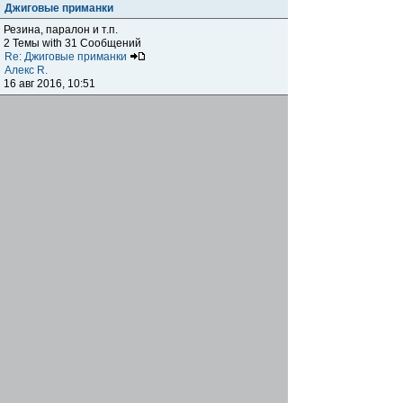
Джиговые приманки
Резина, паралон и т.п.
2 Темы with 31 Сообщений
Re: Джиговые приманки
Алекс R.
16 авг 2016, 10:51
Приманки
0 Темы with 0 Сообщений
Нет сообщений
Отчеты о рыбалках
Отчеты о рыбалках
Отчеты об одно-двухдневных выездах на рыбалку
25 Темы with 534 Сообщений
Летний спиннинг 2017г.
DmK
21 июн 2017, 11:34
Отчеты о "серьезных" выездах на рыбалку
Отчеты о "серьёзных" выездах (fishing trip), например,
на волгу, Камчатку, Карелию и т.п.
14 Темы with 51 Сообщений
р.Дон 2016 лето
DmK
08 июл 2016, 15:46