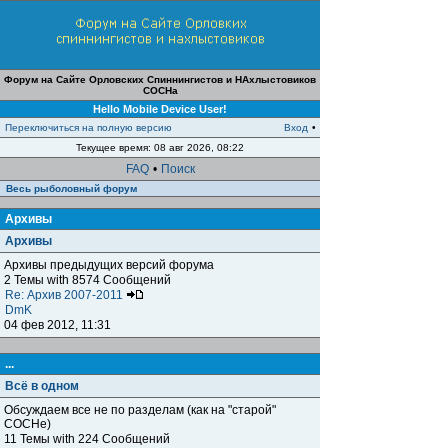
Форум на Сайте Орловских Спиннингистов и НАхлыстовиков
СОСНа
Hello Mobile Device User!
Переключиться на полную версию
Вход
•
Текущее время: 08 авг 2026, 08:22
FAQ
•
Поиск
Весь рыболовный форум
Архивы
Архивы
Архивы предыдущих версий форума
2 Темы with 8574 Сообщений
Re: Архив 2007-2011
DmK
04 фев 2012, 11:31
...
Всё в одном
Обсуждаем все не по разделам (как на "старой"
СОСНе)
11 Темы with 224 Сообщений