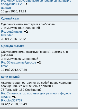
Re: Консультируем по всем вопросам связанным с
продукцией GA
aatown
15 дек 2016, 19:21
Сделай сам
Сделай сам или мастерская рыболова
7 Темы with 103 Сообщений
Re: родбилдинг
Iskandar
30 авг 2016, 12:12
Одежда рыбака
Обсуждаем немаловажную "снасть": одежду для
рыбалки
3 Темы with 35 Сообщений
Re: Обувь для вейдерсов
timon
12 май 2012, 07:39
Купи-продай
Админстрация оставляет за собой право удаления
сообщений без объяснения причины.
75 Темы with 189 Сообщений
Re: Сигнализатор поклевки для резинки и фидера
(видео)
Rybolov357737
04 апр 2018, 19:49