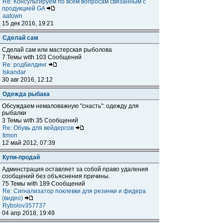
Re: Консультируем по всем вопросам связанным с
продукцией GA
aatown
15 дек 2016, 19:21
Сделай сам
Сделай сам или мастерская рыболова
7 Темы with 103 Сообщений
Re: родбилдинг
Iskandar
30 авг 2016, 12:12
Одежда рыбака
Обсуждаем немаловажную "снасть": одежду для
рыбалки
3 Темы with 35 Сообщений
Re: Обувь для вейдерсов
timon
12 май 2012, 07:39
Купи-продай
Админстрация оставляет за собой право удаления
сообщений без объяснения причины.
75 Темы with 189 Сообщений
Re: Сигнализатор поклевки для резинки и фидера
(видео)
Rybolov357737
04 апр 2018, 19:49