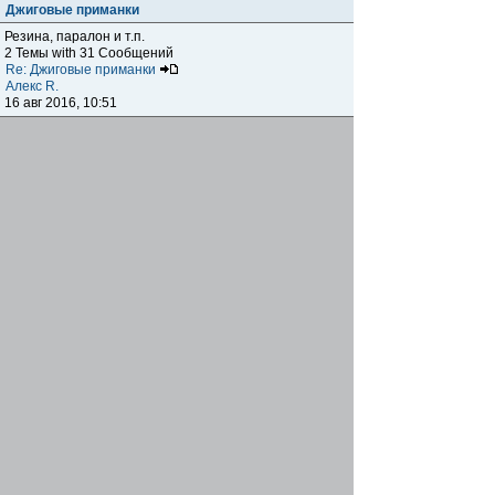
Джиговые приманки
Резина, паралон и т.п.
2 Темы with 31 Сообщений
Re: Джиговые приманки
Алекс R.
16 авг 2016, 10:51
Приманки
0 Темы with 0 Сообщений
Нет сообщений
Отчеты о рыбалках
Отчеты о рыбалках
Отчеты об одно-двухдневных выездах на рыбалку
25 Темы with 534 Сообщений
Летний спиннинг 2017г.
DmK
21 июн 2017, 11:34
Отчеты о "серьезных" выездах на рыбалку
Отчеты о "серьёзных" выездах (fishing trip), например,
на волгу, Камчатку, Карелию и т.п.
14 Темы with 51 Сообщений
р.Дон 2016 лето
DmK
08 июл 2016, 15:46