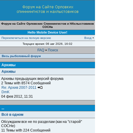
Форум на Сайте Орловских Спиннингистов и НАхлыстовиков
СОСНа
Hello Mobile Device User!
Переключиться на полную версию
Вход
•
Текущее время: 06 авг 2026, 16:02
FAQ
•
Поиск
Весь рыболовный форум
Архивы
Архивы
Архивы предыдущих версий форума
2 Темы with 8574 Сообщений
Re: Архив 2007-2011
DmK
04 фев 2012, 11:31
...
Всё в одном
Обсуждаем все не по разделам (как на "старой"
СОСНе)
11 Темы with 224 Сообщений