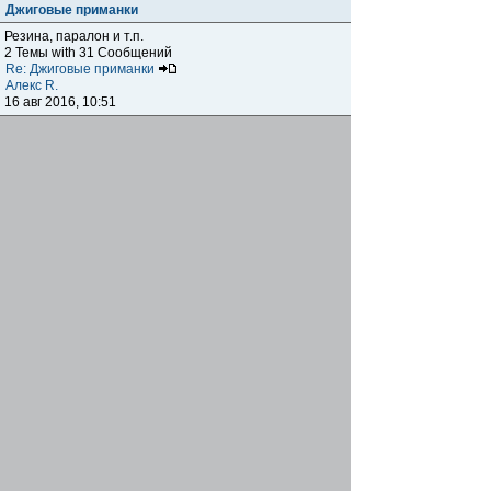
Джиговые приманки
Резина, паралон и т.п.
2 Темы with 31 Сообщений
Re: Джиговые приманки
Алекс R.
16 авг 2016, 10:51
Приманки
0 Темы with 0 Сообщений
Нет сообщений
Отчеты о рыбалках
Отчеты о рыбалках
Отчеты об одно-двухдневных выездах на рыбалку
25 Темы with 534 Сообщений
Летний спиннинг 2017г.
DmK
21 июн 2017, 11:34
Отчеты о "серьезных" выездах на рыбалку
Отчеты о "серьёзных" выездах (fishing trip), например,
на волгу, Камчатку, Карелию и т.п.
14 Темы with 51 Сообщений
р.Дон 2016 лето
DmK
08 июл 2016, 15:46