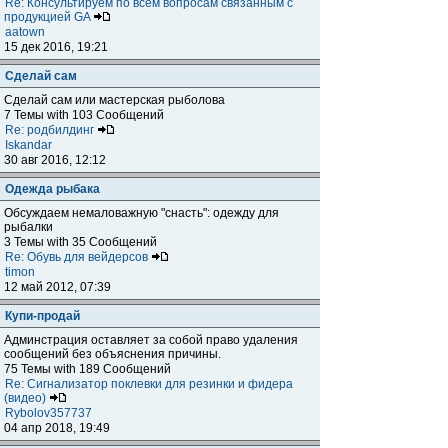
Re: Консультируем по всем вопросам связанным с
продукцией GA
aatown
15 дек 2016, 19:21
Сделай сам
Сделай сам или мастерская рыболова
7 Темы with 103 Сообщений
Re: родбилдинг
Iskandar
30 авг 2016, 12:12
Одежда рыбака
Обсуждаем немаловажную "снасть": одежду для
рыбалки
3 Темы with 35 Сообщений
Re: Обувь для вейдерсов
timon
12 май 2012, 07:39
Купи-продай
Админстрация оставляет за собой право удаления
сообщений без объяснения причины.
75 Темы with 189 Сообщений
Re: Сигнализатор поклевки для резинки и фидера
(видео)
Rybolov357737
04 апр 2018, 19:49