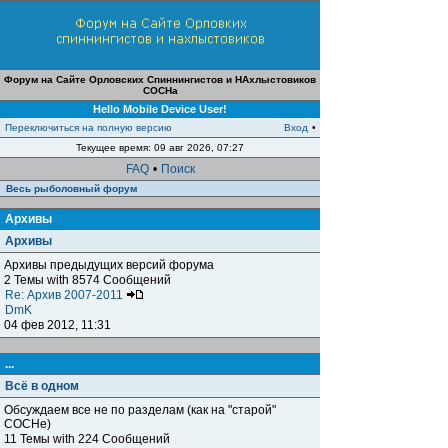
Форум на Сайте Орловских Спиннингистов и НАхлыстовиков
СОСНа
Hello Mobile Device User!
Переключиться на полную версию
Вход
•
Текущее время: 09 авг 2026, 07:27
FAQ
•
Поиск
Весь рыболовный форум
Архивы
Архивы
Архивы предыдущих версий форума
2 Темы with 8574 Сообщений
Re: Архив 2007-2011
DmK
04 фев 2012, 11:31
...
Всё в одном
Обсуждаем все не по разделам (как на "старой"
СОСНе)
11 Темы with 224 Сообщений