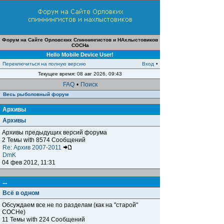
Форум на Сайте Орловских Спиннингистов и НАхлыстовиков
СОСНа
Hello Mobile Device User!
Переключиться на полную версию
Вход
•
Текущее время: 08 авг 2026, 09:43
FAQ
•
Поиск
Весь рыболовный форум
Архивы
Архивы
Архивы предыдущих версий форума
2 Темы with 8574 Сообщений
Re: Архив 2007-2011
DmK
04 фев 2012, 11:31
...
Всё в одном
Обсуждаем все не по разделам (как на "старой"
СОСНе)
11 Темы with 224 Сообщений