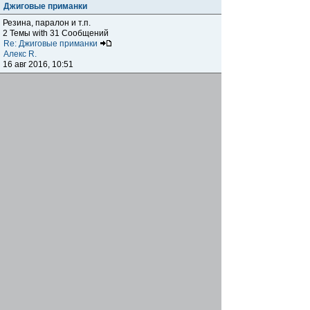
Джиговые приманки
Резина, паралон и т.п.
2 Темы with 31 Сообщений
Re: Джиговые приманки
Алекс R.
16 авг 2016, 10:51
Приманки
0 Темы with 0 Сообщений
Нет сообщений
Отчеты о рыбалках
Отчеты о рыбалках
Отчеты об одно-двухдневных выездах на рыбалку
25 Темы with 534 Сообщений
Летний спиннинг 2017г.
DmK
21 июн 2017, 11:34
Отчеты о "серьезных" выездах на рыбалку
Отчеты о "серьёзных" выездах (fishing trip), например,
на волгу, Камчатку, Карелию и т.п.
14 Темы with 51 Сообщений
р.Дон 2016 лето
DmK
08 июл 2016, 15:46