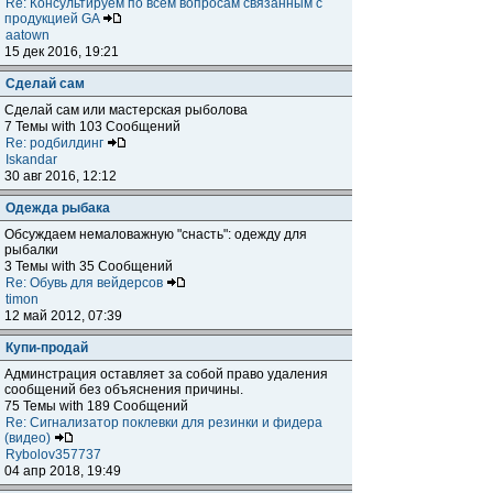
Re: Консультируем по всем вопросам связанным с
продукцией GA
aatown
15 дек 2016, 19:21
Сделай сам
Сделай сам или мастерская рыболова
7 Темы with 103 Сообщений
Re: родбилдинг
Iskandar
30 авг 2016, 12:12
Одежда рыбака
Обсуждаем немаловажную "снасть": одежду для
рыбалки
3 Темы with 35 Сообщений
Re: Обувь для вейдерсов
timon
12 май 2012, 07:39
Купи-продай
Админстрация оставляет за собой право удаления
сообщений без объяснения причины.
75 Темы with 189 Сообщений
Re: Сигнализатор поклевки для резинки и фидера
(видео)
Rybolov357737
04 апр 2018, 19:49