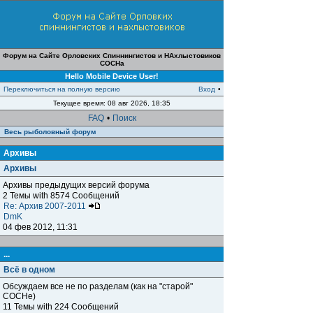
Форум на Сайте Орловских Спиннингистов и НАхлыстовиков
СОСНа
Hello Mobile Device User!
Переключиться на полную версию
Вход
•
Текущее время: 08 авг 2026, 18:35
FAQ
•
Поиск
Весь рыболовный форум
Архивы
Архивы
Архивы предыдущих версий форума
2 Темы with 8574 Сообщений
Re: Архив 2007-2011
DmK
04 фев 2012, 11:31
...
Всё в одном
Обсуждаем все не по разделам (как на "старой"
СОСНе)
11 Темы with 224 Сообщений