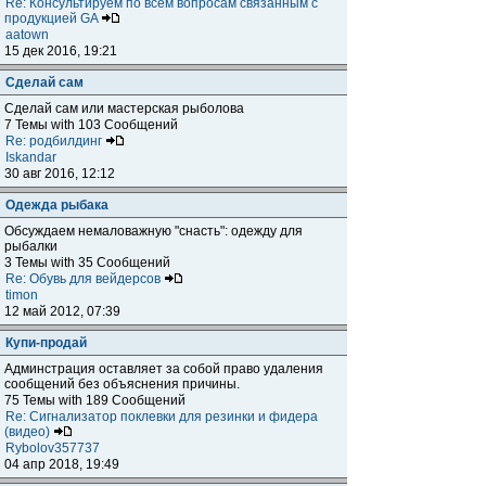
Re: Консультируем по всем вопросам связанным с
продукцией GA
aatown
15 дек 2016, 19:21
Сделай сам
Сделай сам или мастерская рыболова
7 Темы with 103 Сообщений
Re: родбилдинг
Iskandar
30 авг 2016, 12:12
Одежда рыбака
Обсуждаем немаловажную "снасть": одежду для
рыбалки
3 Темы with 35 Сообщений
Re: Обувь для вейдерсов
timon
12 май 2012, 07:39
Купи-продай
Админстрация оставляет за собой право удаления
сообщений без объяснения причины.
75 Темы with 189 Сообщений
Re: Сигнализатор поклевки для резинки и фидера
(видео)
Rybolov357737
04 апр 2018, 19:49