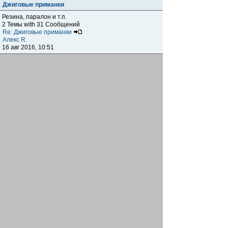
Джиговые приманки
Резина, паралон и т.п.
2 Темы with 31 Сообщений
Re: Джиговые приманки
Алекс R.
16 авг 2016, 10:51
Приманки
0 Темы with 0 Сообщений
Нет сообщений
Отчеты о рыбалках
Отчеты о рыбалках
Отчеты об одно-двухдневных выездах на рыбалку
25 Темы with 534 Сообщений
Летний спиннинг 2017г.
DmK
21 июн 2017, 11:34
Отчеты о "серьезных" выездах на рыбалку
Отчеты о "серьёзных" выездах (fishing trip), например,
на волгу, Камчатку, Карелию и т.п.
14 Темы with 51 Сообщений
р.Дон 2016 лето
DmK
08 июл 2016, 15:46