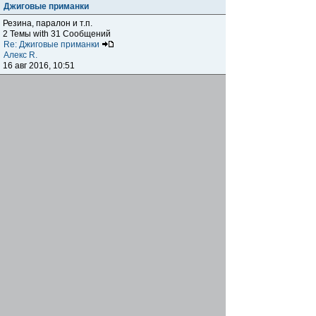
Джиговые приманки
Резина, паралон и т.п.
2 Темы with 31 Сообщений
Re: Джиговые приманки
Алекс R.
16 авг 2016, 10:51
Приманки
0 Темы with 0 Сообщений
Нет сообщений
Отчеты о рыбалках
Отчеты о рыбалках
Отчеты об одно-двухдневных выездах на рыбалку
25 Темы with 534 Сообщений
Летний спиннинг 2017г.
DmK
21 июн 2017, 11:34
Отчеты о "серьезных" выездах на рыбалку
Отчеты о "серьёзных" выездах (fishing trip), например,
на волгу, Камчатку, Карелию и т.п.
14 Темы with 51 Сообщений
р.Дон 2016 лето
DmK
08 июл 2016, 15:46