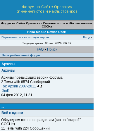
Форум на Сайте Орловских Спиннингистов и НАхлыстовиков
СОСНа
Hello Mobile Device User!
Переключиться на полную версию
Вход
•
Текущее время: 08 авг 2026, 06:09
FAQ
•
Поиск
Весь рыболовный форум
Архивы
Архивы
Архивы предыдущих версий форума
2 Темы with 8574 Сообщений
Re: Архив 2007-2011
DmK
04 фев 2012, 11:31
...
Всё в одном
Обсуждаем все не по разделам (как на "старой"
СОСНе)
11 Темы with 224 Сообщений