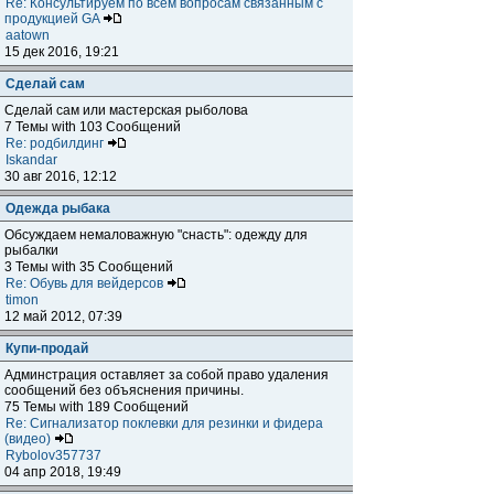
Re: Консультируем по всем вопросам связанным с
продукцией GA
aatown
15 дек 2016, 19:21
Сделай сам
Сделай сам или мастерская рыболова
7 Темы with 103 Сообщений
Re: родбилдинг
Iskandar
30 авг 2016, 12:12
Одежда рыбака
Обсуждаем немаловажную "снасть": одежду для
рыбалки
3 Темы with 35 Сообщений
Re: Обувь для вейдерсов
timon
12 май 2012, 07:39
Купи-продай
Админстрация оставляет за собой право удаления
сообщений без объяснения причины.
75 Темы with 189 Сообщений
Re: Сигнализатор поклевки для резинки и фидера
(видео)
Rybolov357737
04 апр 2018, 19:49