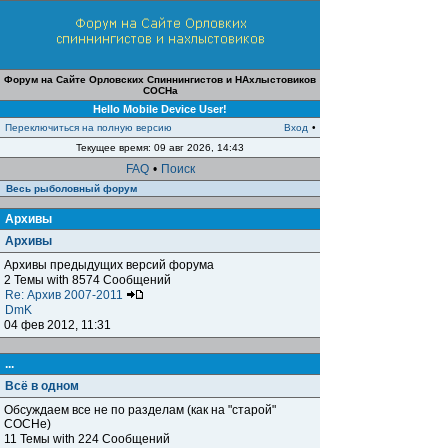
Форум на Сайте Орловских Спиннингистов и НАхлыстовиков
СОСНа
Hello Mobile Device User!
Переключиться на полную версию
Вход
•
Текущее время: 09 авг 2026, 14:43
FAQ
•
Поиск
Весь рыболовный форум
Архивы
Архивы
Архивы предыдущих версий форума
2 Темы with 8574 Сообщений
Re: Архив 2007-2011
DmK
04 фев 2012, 11:31
...
Всё в одном
Обсуждаем все не по разделам (как на "старой"
СОСНе)
11 Темы with 224 Сообщений