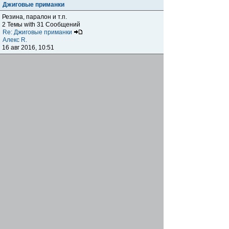
Джиговые приманки
Резина, паралон и т.п.
2 Темы with 31 Сообщений
Re: Джиговые приманки
Алекс R.
16 авг 2016, 10:51
Приманки
0 Темы with 0 Сообщений
Нет сообщений
Отчеты о рыбалках
Отчеты о рыбалках
Отчеты об одно-двухдневных выездах на рыбалку
25 Темы with 534 Сообщений
Летний спиннинг 2017г.
DmK
21 июн 2017, 11:34
Отчеты о "серьезных" выездах на рыбалку
Отчеты о "серьёзных" выездах (fishing trip), например,
на волгу, Камчатку, Карелию и т.п.
14 Темы with 51 Сообщений
р.Дон 2016 лето
DmK
08 июл 2016, 15:46