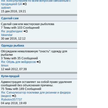
Re: Консультируем по всем вопросам связанным с
продукцией GA
aatown
15 дек 2016, 19:21
Сделай сам
Сделай сам или мастерская рыболова
7 Темы with 103 Сообщений
Re: родбилдинг
Iskandar
30 авг 2016, 12:12
Одежда рыбака
Обсуждаем немаловажную "снасть": одежду для
рыбалки
3 Темы with 35 Сообщений
Re: Обувь для вейдерсов
timon
12 май 2012, 07:39
Купи-продай
Админстрация оставляет за собой право удаления
сообщений без объяснения причины.
75 Темы with 189 Сообщений
Re: Сигнализатор поклевки для резинки и фидера
(видео)
Rybolov357737
04 апр 2018, 19:49