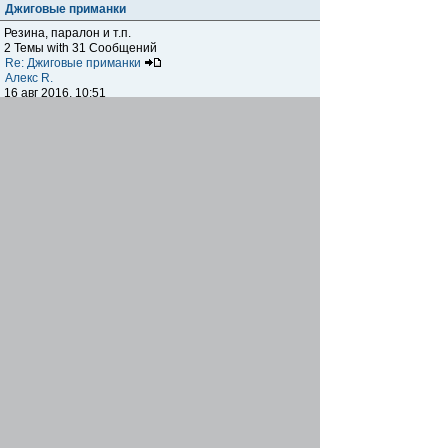
Джиговые приманки
Резина, паралон и т.п.
2 Темы with 31 Сообщений
Re: Джиговые приманки
Алекс R.
16 авг 2016, 10:51
Приманки
0 Темы with 0 Сообщений
Нет сообщений
Отчеты о рыбалках
Отчеты о рыбалках
Отчеты об одно-двухдневных выездах на рыбалку
25 Темы with 534 Сообщений
Летний спиннинг 2017г.
DmK
21 июн 2017, 11:34
Отчеты о "серьезных" выездах на рыбалку
Отчеты о "серьёзных" выездах (fishing trip), например,
на волгу, Камчатку, Карелию и т.п.
14 Темы with 51 Сообщений
р.Дон 2016 лето
DmK
08 июл 2016, 15:46