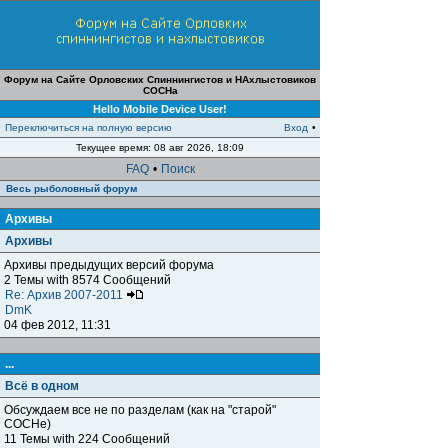
Форум на Сайте Орловских Спиннингистов и НАхлыстовиков
СОСНа
Hello Mobile Device User!
Переключиться на полную версию
Вход
•
Текущее время: 08 авг 2026, 18:09
FAQ
•
Поиск
Весь рыболовный форум
Архивы
Архивы
Архивы предыдущих версий форума
2 Темы with 8574 Сообщений
Re: Архив 2007-2011
DmK
04 фев 2012, 11:31
...
Всё в одном
Обсуждаем все не по разделам (как на "старой"
СОСНе)
11 Темы with 224 Сообщений