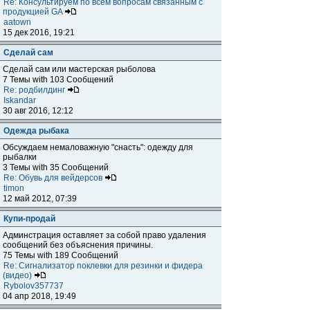
Re: Консультируем по всем вопросам связанным с
продукцией GA
aatown
15 дек 2016, 19:21
Сделай сам
Сделай сам или мастерская рыболова
7 Темы with 103 Сообщений
Re: родбилдинг
Iskandar
30 авг 2016, 12:12
Одежда рыбака
Обсуждаем немаловажную "снасть": одежду для
рыбалки
3 Темы with 35 Сообщений
Re: Обувь для вейдерсов
timon
12 май 2012, 07:39
Купи-продай
Админстрация оставляет за собой право удаления
сообщений без объяснения причины.
75 Темы with 189 Сообщений
Re: Сигнализатор поклевки для резинки и фидера
(видео)
Rybolov357737
04 апр 2018, 19:49