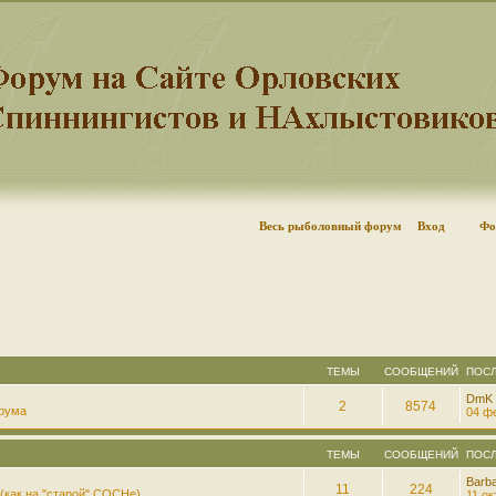
Весь рыболовный форум
Вход
Фо
ТЕМЫ
СООБЩЕНИЙ
ПОС
DmK
2
8574
рума
04 фе
ТЕМЫ
СООБЩЕНИЙ
ПОС
Barb
11
224
(как на "старой" СОСНе)
11 ок