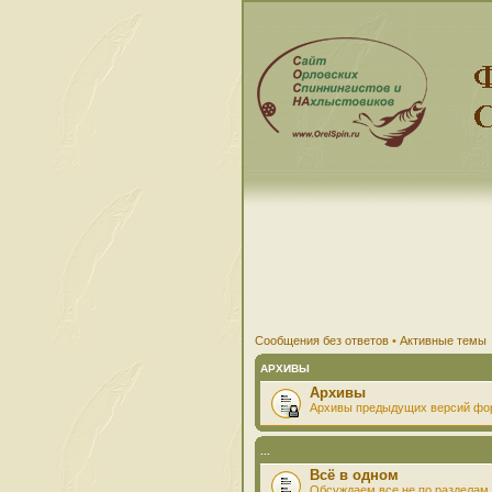
Сообщения без ответов
•
Активные темы
АРХИВЫ
Архивы
Архивы предыдущих версий фо
...
Всё в одном
Обсуждаем все не по разделам 