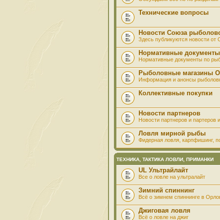
Технические вопросы
Новости Союза рыболов
Здесь публикуются новости от
Нормативные документы
Нормативные документы по ры
Рыболовные магазины О
Информация и анонсы рыболов
Коллективные покупки
Новости партнеров
Новости партнеров и партеров и
Ловля мирной рыбы
Фидерная ловля, карпфишинг, по
ТЕХНИКА, ТАКТИКА ЛОВЛИ, ПРИМАНКИ
UL Ультрайлайт
Все о ловле на ультралайт
Зимний спиннинг
Всё о зимнем спиннинге в Орло
Джиговая ловля
Всё о ловле на джиг