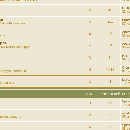
DmK
2
43
31 ию
ов
Barb
2
144
 Союза Рыболовов
07 ию
Andre
4
19
балке
06 ав
рла
Алек
4
17
ных магазинов Орла.
30 но
ИГО
3
31
04 се
Oleg
6
1648
з других регионов
01 но
igory
1
1
плавок и т.п.
16 ию
ТЕМЫ
СООБЩЕНИЙ
ПОС
Spinn
3
73
19 ап
olgatu
2
22
вской области
23 ма
Spinn
4
26
08 се