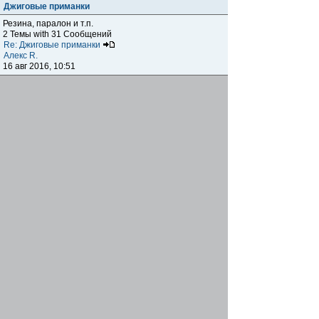
Джиговые приманки
Резина, паралон и т.п.
2 Темы with 31 Сообщений
Re: Джиговые приманки
Алекс R.
16 авг 2016, 10:51
Приманки
0 Темы with 0 Сообщений
Нет сообщений
Отчеты о рыбалках
Отчеты о рыбалках
Отчеты об одно-двухдневных выездах на рыбалку
25 Темы with 534 Сообщений
Летний спиннинг 2017г.
DmK
21 июн 2017, 11:34
Отчеты о "серьезных" выездах на рыбалку
Отчеты о "серьёзных" выездах (fishing trip), например,
на волгу, Камчатку, Карелию и т.п.
14 Темы with 51 Сообщений
р.Дон 2016 лето
DmK
08 июл 2016, 15:46