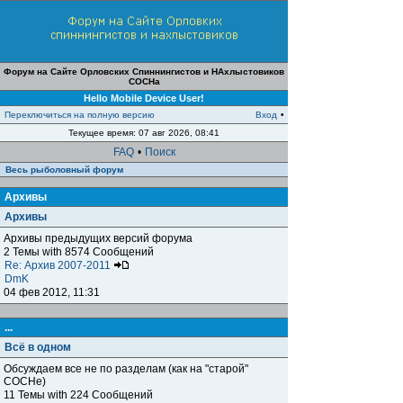
Форум на Сайте Орловских Спиннингистов и НАхлыстовиков
СОСНа
Hello Mobile Device User!
Переключиться на полную версию
Вход
•
Текущее время: 07 авг 2026, 08:41
FAQ
•
Поиск
Весь рыболовный форум
Архивы
Архивы
Архивы предыдущих версий форума
2 Темы with 8574 Сообщений
Re: Архив 2007-2011
DmK
04 фев 2012, 11:31
...
Всё в одном
Обсуждаем все не по разделам (как на "старой"
СОСНе)
11 Темы with 224 Сообщений