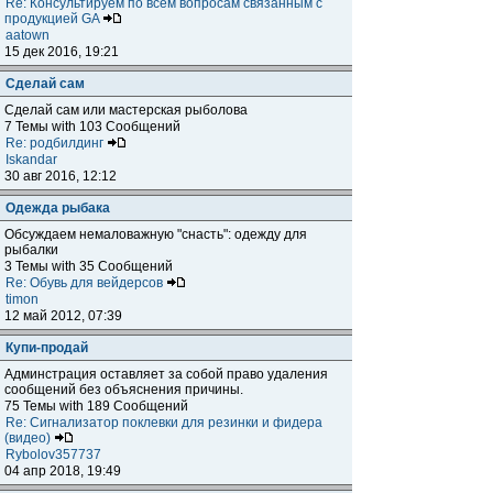
Re: Консультируем по всем вопросам связанным с
продукцией GA
aatown
15 дек 2016, 19:21
Сделай сам
Сделай сам или мастерская рыболова
7 Темы with 103 Сообщений
Re: родбилдинг
Iskandar
30 авг 2016, 12:12
Одежда рыбака
Обсуждаем немаловажную "снасть": одежду для
рыбалки
3 Темы with 35 Сообщений
Re: Обувь для вейдерсов
timon
12 май 2012, 07:39
Купи-продай
Админстрация оставляет за собой право удаления
сообщений без объяснения причины.
75 Темы with 189 Сообщений
Re: Сигнализатор поклевки для резинки и фидера
(видео)
Rybolov357737
04 апр 2018, 19:49