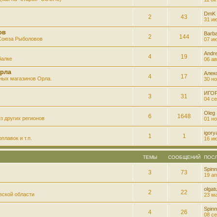
DmK
2
43
31 ию
ов
Barb
2
144
 Союза Рыболовов
07 ию
Andre
4
19
балке
06 ав
рла
Алек
4
17
ных магазинов Орла.
30 но
ИГО
3
31
04 се
Oleg
6
1648
з других регионов
01 но
igory
1
1
плавок и т.п.
16 ию
ТЕМЫ
СООБЩЕНИЙ
ПОС
Spinn
3
73
19 ап
olgatu
2
22
вской области
23 ма
Spinn
4
26
08 се