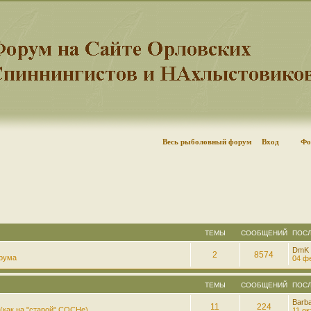
Весь рыболовный форум
Вход
Фо
ТЕМЫ
СООБЩЕНИЙ
ПОС
DmK
2
8574
рума
04 фе
ТЕМЫ
СООБЩЕНИЙ
ПОС
Barb
11
224
(как на "старой" СОСНе)
11 ок