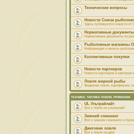
Технические вопросы
Новости Союза рыболов
Здесь публикуются новости от
Нормативные документы
Нормативные документы по ры
Рыболовные магазины О
Информация и анонсы рыболов
Коллективные покупки
Новости партнеров
Новости партнеров и партеров и
Ловля мирной рыбы
Фидерная ловля, карпфишинг, по
ТЕХНИКА, ТАКТИКА ЛОВЛИ, ПРИМАНКИ
UL Ультрайлайт
Все о ловле на ультралайт
Зимний спиннинг
Всё о зимнем спиннинге в Орло
Джиговая ловля
Всё о ловле на джиг