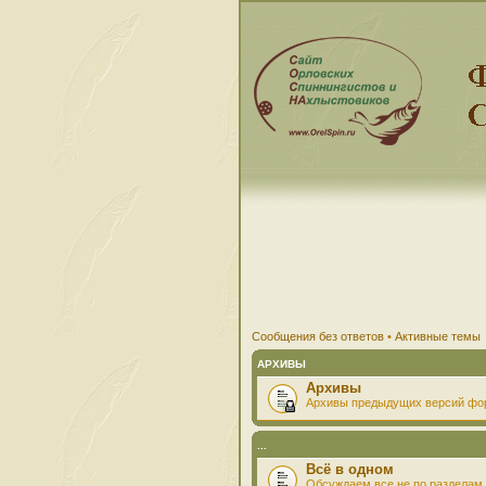
Сообщения без ответов
•
Активные темы
АРХИВЫ
Архивы
Архивы предыдущих версий фо
...
Всё в одном
Обсуждаем все не по разделам 