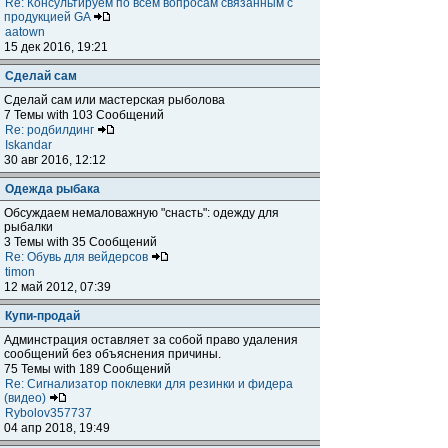
Re: Консультируем по всем вопросам связанным с
продукцией GA
aatown
15 дек 2016, 19:21
Сделай сам
Сделай сам или мастерская рыболова
7 Темы with 103 Сообщений
Re: родбилдинг
Iskandar
30 авг 2016, 12:12
Одежда рыбака
Обсуждаем немаловажную "снасть": одежду для
рыбалки
3 Темы with 35 Сообщений
Re: Обувь для вейдерсов
timon
12 май 2012, 07:39
Купи-продай
Админстрация оставляет за собой право удаления
сообщений без объяснения причины.
75 Темы with 189 Сообщений
Re: Сигнализатор поклевки для резинки и фидера
(видео)
Rybolov357737
04 апр 2018, 19:49