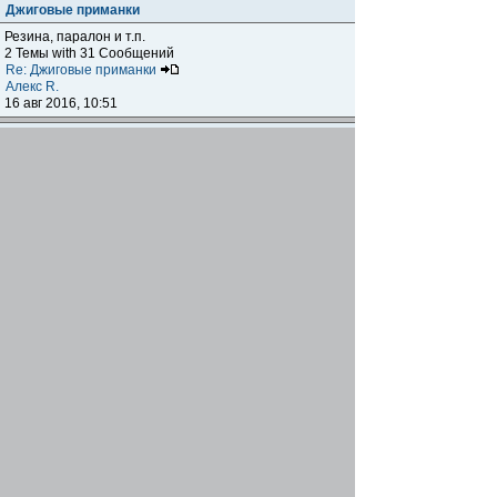
Джиговые приманки
Резина, паралон и т.п.
2 Темы with 31 Сообщений
Re: Джиговые приманки
Алекс R.
16 авг 2016, 10:51
Приманки
0 Темы with 0 Сообщений
Нет сообщений
Отчеты о рыбалках
Отчеты о рыбалках
Отчеты об одно-двухдневных выездах на рыбалку
25 Темы with 534 Сообщений
Летний спиннинг 2017г.
DmK
21 июн 2017, 11:34
Отчеты о "серьезных" выездах на рыбалку
Отчеты о "серьёзных" выездах (fishing trip), например,
на волгу, Камчатку, Карелию и т.п.
14 Темы with 51 Сообщений
р.Дон 2016 лето
DmK
08 июл 2016, 15:46