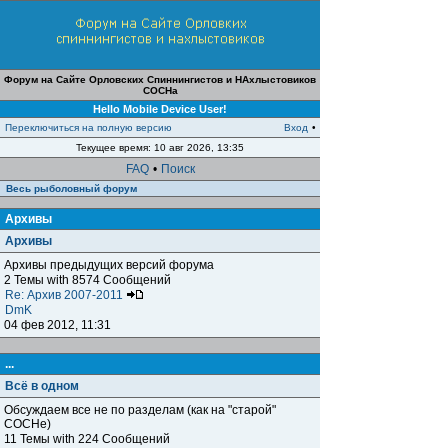
Форум на Сайте Орловских Спиннингистов и НАхлыстовиков
СОСНа
Hello Mobile Device User!
Переключиться на полную версию
Вход
•
Текущее время: 10 авг 2026, 13:35
FAQ
•
Поиск
Весь рыболовный форум
Архивы
Архивы
Архивы предыдущих версий форума
2 Темы with 8574 Сообщений
Re: Архив 2007-2011
DmK
04 фев 2012, 11:31
...
Всё в одном
Обсуждаем все не по разделам (как на "старой"
СОСНе)
11 Темы with 224 Сообщений