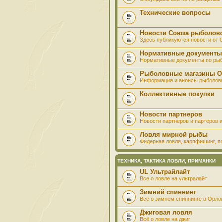
Технические вопросы
Новости Союза рыболов
Здесь публикуются новости от
Нормативные документы
Нормативные документы по ры
Рыболовные магазины О
Информация и анонсы рыболов
Коллективные покупки
Новости партнеров
Новости партнеров и партеров и
Ловля мирной рыбы
Фидерная ловля, карпфишинг, по
ТЕХНИКА, ТАКТИКА ЛОВЛИ, ПРИМАНКИ
UL Ультрайлайт
Все о ловле на ультралайт
Зимний спиннинг
Всё о зимнем спиннинге в Орло
Джиговая ловля
Всё о ловле на джиг