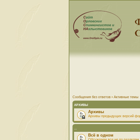
Сообщения без ответов
•
Активные темы
АРХИВЫ
Архивы
Архивы предыдущих версий фо
...
Всё в одном
Обсуждаем все не по разделам 