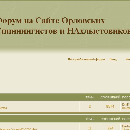
Весь рыболовный форум
Вход
Фо
ТЕМЫ
СООБЩЕНИЙ
ПОС
DmK
2
8574
рума
04 фе
ТЕМЫ
СООБЩЕНИЙ
ПОС
Barb
11
224
(как на "старой" СОСНе)
11 ок