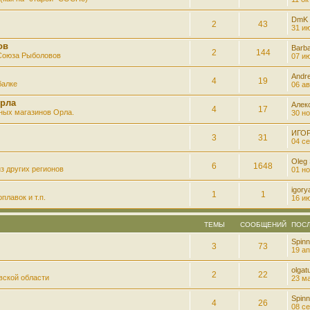
DmK
2
43
31 ию
ов
Barb
2
144
 Союза Рыболовов
07 ию
Andre
4
19
балке
06 ав
рла
Алек
4
17
ных магазинов Орла.
30 но
ИГО
3
31
04 се
Oleg
6
1648
з других регионов
01 но
igory
1
1
плавок и т.п.
16 ию
ТЕМЫ
СООБЩЕНИЙ
ПОС
Spinn
3
73
19 ап
olgatu
2
22
вской области
23 ма
Spinn
4
26
08 се