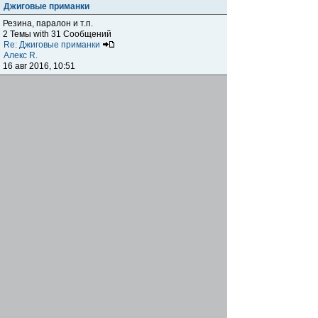
Джиговые приманки
Резина, паралон и т.п.
2 Темы with 31 Сообщений
Re: Джиговые приманки
Алекс R.
16 авг 2016, 10:51
Приманки
0 Темы with 0 Сообщений
Нет сообщений
Отчеты о рыбалках
Отчеты о рыбалках
Отчеты об одно-двухдневных выездах на рыбалку
25 Темы with 534 Сообщений
Летний спиннинг 2017г.
DmK
21 июн 2017, 11:34
Отчеты о "серьезных" выездах на рыбалку
Отчеты о "серьёзных" выездах (fishing trip), например,
на волгу, Камчатку, Карелию и т.п.
14 Темы with 51 Сообщений
р.Дон 2016 лето
DmK
08 июл 2016, 15:46