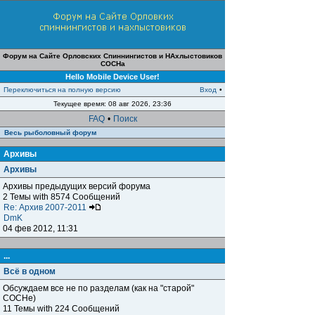
Форум на Сайте Орловских Спиннингистов и НАхлыстовиков
СОСНа
Hello Mobile Device User!
Переключиться на полную версию
Вход
•
Текущее время: 08 авг 2026, 23:36
FAQ
•
Поиск
Весь рыболовный форум
Архивы
Архивы
Архивы предыдущих версий форума
2 Темы with 8574 Сообщений
Re: Архив 2007-2011
DmK
04 фев 2012, 11:31
...
Всё в одном
Обсуждаем все не по разделам (как на "старой"
СОСНе)
11 Темы with 224 Сообщений