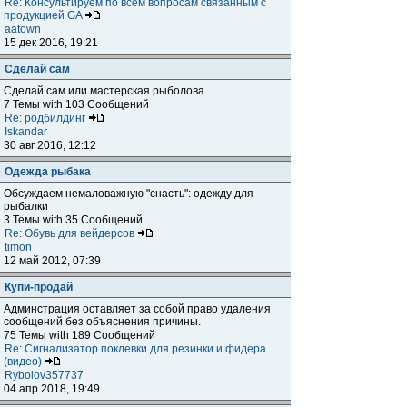
Re: Консультируем по всем вопросам связанным с
продукцией GA
aatown
15 дек 2016, 19:21
Сделай сам
Сделай сам или мастерская рыболова
7 Темы with 103 Сообщений
Re: родбилдинг
Iskandar
30 авг 2016, 12:12
Одежда рыбака
Обсуждаем немаловажную "снасть": одежду для
рыбалки
3 Темы with 35 Сообщений
Re: Обувь для вейдерсов
timon
12 май 2012, 07:39
Купи-продай
Админстрация оставляет за собой право удаления
сообщений без объяснения причины.
75 Темы with 189 Сообщений
Re: Сигнализатор поклевки для резинки и фидера
(видео)
Rybolov357737
04 апр 2018, 19:49