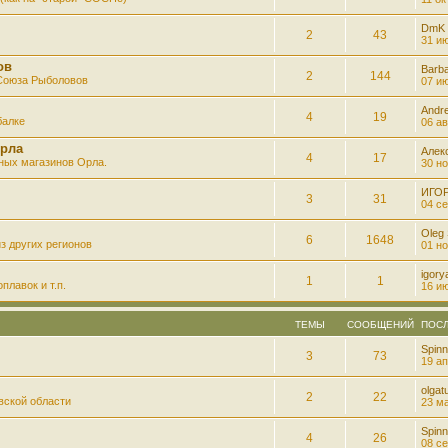
DmK
2
43
31 ию
ов
Barb
2
144
 Союза Рыболовов
07 ию
Andre
4
19
балке
06 ав
рла
Алек
4
17
ных магазинов Орла.
30 но
ИГО
3
31
04 се
Oleg
6
1648
з других регионов
01 но
igory
1
1
плавок и т.п.
16 ию
ТЕМЫ
СООБЩЕНИЙ
ПОС
Spinn
3
73
19 ап
olgatu
2
22
вской области
23 ма
Spinn
4
26
08 се