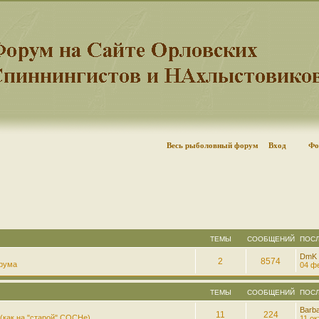
Весь рыболовный форум
Вход
Фо
ТЕМЫ
СООБЩЕНИЙ
ПОС
DmK
2
8574
рума
04 фе
ТЕМЫ
СООБЩЕНИЙ
ПОС
Barb
11
224
(как на "старой" СОСНе)
11 ок