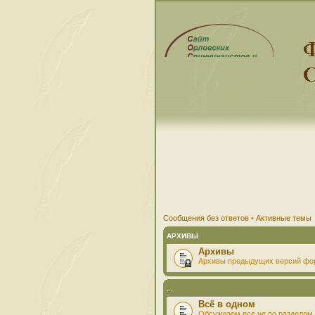
Сообщения без ответов
•
Активные темы
АРХИВЫ
Архивы
Архивы предыдущих версий фо
...
Всё в одном
Обсуждаем все не по разделам 