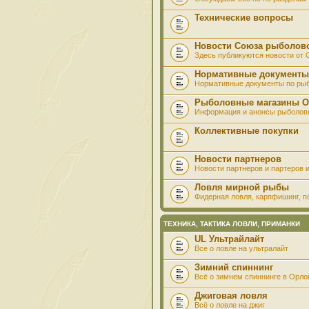
Технические вопросы
Новости Союза рыболов
Здесь публикуются новости от
Нормативные документы
Нормативные документы по ры
Рыболовные магазины О
Информация и анонсы рыболов
Коллективные покупки
Новости партнеров
Новости партнеров и партеров и
Ловля мирной рыбы
Фидерная ловля, карпфишинг, по
ТЕХНИКА, ТАКТИКА ЛОВЛИ, ПРИМАНКИ
UL Ультрайлайт
Все о ловле на ультралайт
Зимний спиннинг
Всё о зимнем спиннинге в Орло
Джиговая ловля
Всё о ловле на джиг