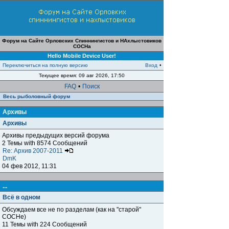
Форум на Сайте Орловских Спиннингистов и НАхлыстовиков
СОСНа
Hello Mobile Device User!
Переключиться на полную версию
Вход
•
Текущее время: 09 авг 2026, 17:50
FAQ
•
Поиск
Весь рыболовный форум
Архивы
Архивы
Архивы предыдущих версий форума
2 Темы with 8574 Сообщений
Re: Архив 2007-2011
DmK
04 фев 2012, 11:31
...
Всё в одном
Обсуждаем все не по разделам (как на "старой"
СОСНе)
11 Темы with 224 Сообщений