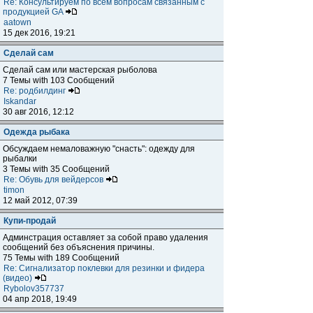
Re: Консультируем по всем вопросам связанным с
продукцией GA
aatown
15 дек 2016, 19:21
Сделай сам
Сделай сам или мастерская рыболова
7 Темы with 103 Сообщений
Re: родбилдинг
Iskandar
30 авг 2016, 12:12
Одежда рыбака
Обсуждаем немаловажную "снасть": одежду для
рыбалки
3 Темы with 35 Сообщений
Re: Обувь для вейдерсов
timon
12 май 2012, 07:39
Купи-продай
Админстрация оставляет за собой право удаления
сообщений без объяснения причины.
75 Темы with 189 Сообщений
Re: Сигнализатор поклевки для резинки и фидера
(видео)
Rybolov357737
04 апр 2018, 19:49