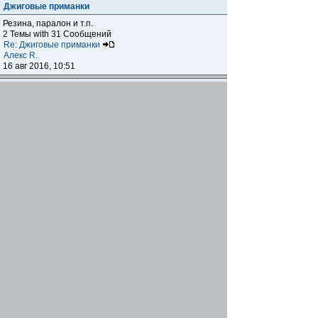
Джиговые приманки
Резина, паралон и т.п.
2 Темы with 31 Сообщений
Re: Джиговые приманки
Алекс R.
16 авг 2016, 10:51
Приманки
0 Темы with 0 Сообщений
Нет сообщений
Отчеты о рыбалках
Отчеты о рыбалках
Отчеты об одно-двухдневных выездах на рыбалку
25 Темы with 534 Сообщений
Летний спиннинг 2017г.
DmK
21 июн 2017, 11:34
Отчеты о "серьезных" выездах на рыбалку
Отчеты о "серьёзных" выездах (fishing trip), например,
на волгу, Камчатку, Карелию и т.п.
14 Темы with 51 Сообщений
р.Дон 2016 лето
DmK
08 июл 2016, 15:46