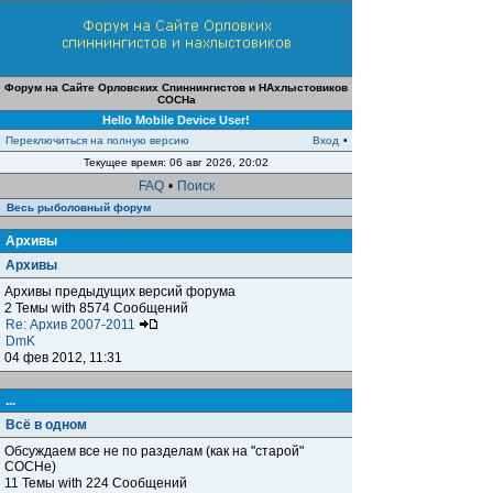
Форум на Сайте Орловских Спиннингистов и НАхлыстовиков
СОСНа
Hello Mobile Device User!
Переключиться на полную версию
Вход
•
Текущее время: 06 авг 2026, 20:02
FAQ
•
Поиск
Весь рыболовный форум
Архивы
Архивы
Архивы предыдущих версий форума
2 Темы with 8574 Сообщений
Re: Архив 2007-2011
DmK
04 фев 2012, 11:31
...
Всё в одном
Обсуждаем все не по разделам (как на "старой"
СОСНе)
11 Темы with 224 Сообщений