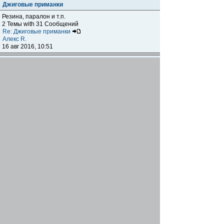
Джиговые приманки
Резина, паралон и т.п.
2 Темы with 31 Сообщений
Re: Джиговые приманки
Алекс R.
16 авг 2016, 10:51
Приманки
0 Темы with 0 Сообщений
Нет сообщений
Отчеты о рыбалках
Отчеты о рыбалках
Отчеты об одно-двухдневных выездах на рыбалку
25 Темы with 534 Сообщений
Летний спиннинг 2017г.
DmK
21 июн 2017, 11:34
Отчеты о "серьезных" выездах на рыбалку
Отчеты о "серьёзных" выездах (fishing trip), например,
на волгу, Камчатку, Карелию и т.п.
14 Темы with 51 Сообщений
р.Дон 2016 лето
DmK
08 июл 2016, 15:46