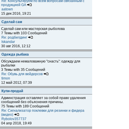
Re: Консультируем по всем вопросам связанным с
продукцией GA
aatown
15 дек 2016, 19:21
Сделай сам
Сделай сам или мастерская рыболова
7 Темы with 103 Сообщений
Re: родбилдинг
Iskandar
30 авг 2016, 12:12
Одежда рыбака
Обсуждаем немаловажную "снасть": одежду для
рыбалки
3 Темы with 35 Сообщений
Re: Обувь для вейдерсов
timon
12 май 2012, 07:39
Купи-продай
Админстрация оставляет за собой право удаления
сообщений без объяснения причины.
75 Темы with 189 Сообщений
Re: Сигнализатор поклевки для резинки и фидера
(видео)
Rybolov357737
04 апр 2018, 19:49