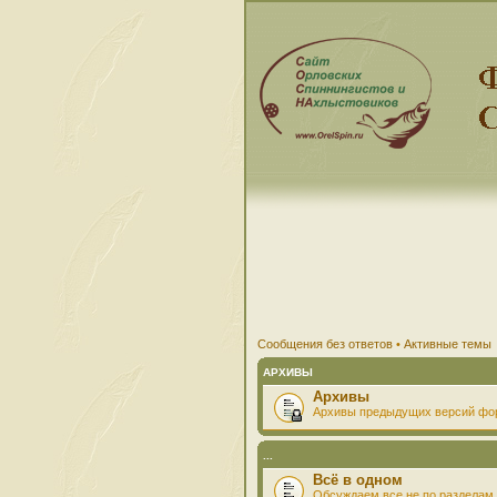
Сообщения без ответов
•
Активные темы
АРХИВЫ
Архивы
Архивы предыдущих версий фо
...
Всё в одном
Обсуждаем все не по разделам 