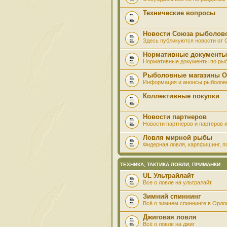
Технические вопросы
Новости Союза рыболов
Здесь публикуются новости от
Нормативные документы
Нормативные документы по ры
Рыболовные магазины О
Информация и анонсы рыболов
Коллективные покупки
Новости партнеров
Новости партнеров и партеров и
Ловля мирной рыбы
Фидерная ловля, карпфишинг, по
ТЕХНИКА, ТАКТИКА ЛОВЛИ, ПРИМАНКИ
UL Ультрайлайт
Все о ловле на ультралайт
Зимний спиннинг
Всё о зимнем спиннинге в Орло
Джиговая ловля
Всё о ловле на джиг