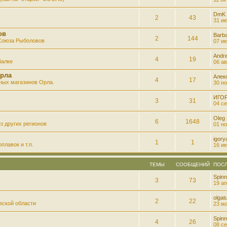
DmK
2
43
31 ию
ов
Barb
2
144
 Союза Рыболовов
07 ию
Andre
4
19
балке
06 ав
рла
Алек
4
17
ных магазинов Орла.
30 но
ИГО
3
31
04 се
Oleg
6
1648
з других регионов
01 но
igory
1
1
плавок и т.п.
16 ию
ТЕМЫ
СООБЩЕНИЙ
ПОС
Spinn
3
73
19 ап
olgatu
2
22
вской области
23 ма
Spinn
4
26
08 се