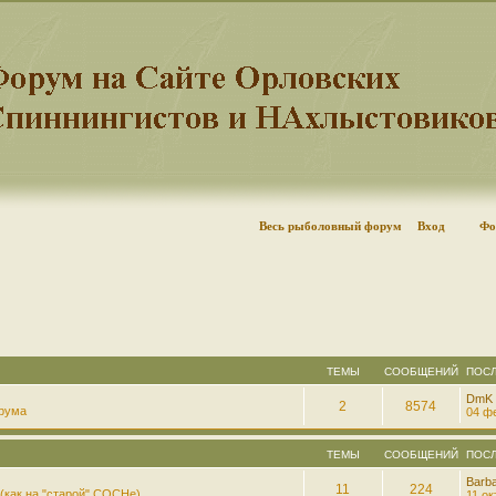
Весь рыболовный форум
Вход
Фо
ТЕМЫ
СООБЩЕНИЙ
ПОС
DmK
2
8574
рума
04 фе
ТЕМЫ
СООБЩЕНИЙ
ПОС
Barb
11
224
(как на "старой" СОСНе)
11 ок