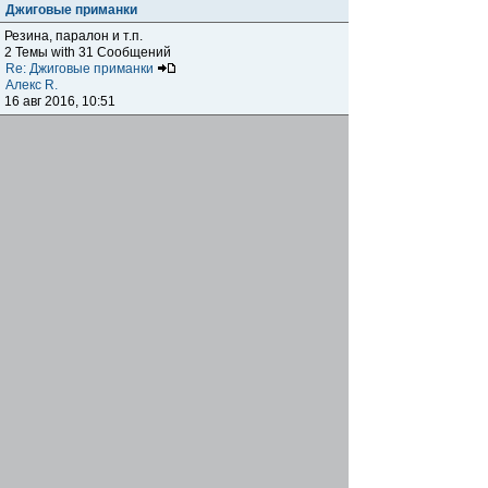
Джиговые приманки
Резина, паралон и т.п.
2 Темы with 31 Сообщений
Re: Джиговые приманки
Алекс R.
16 авг 2016, 10:51
Приманки
0 Темы with 0 Сообщений
Нет сообщений
Отчеты о рыбалках
Отчеты о рыбалках
Отчеты об одно-двухдневных выездах на рыбалку
25 Темы with 534 Сообщений
Летний спиннинг 2017г.
DmK
21 июн 2017, 11:34
Отчеты о "серьезных" выездах на рыбалку
Отчеты о "серьёзных" выездах (fishing trip), например,
на волгу, Камчатку, Карелию и т.п.
14 Темы with 51 Сообщений
р.Дон 2016 лето
DmK
08 июл 2016, 15:46