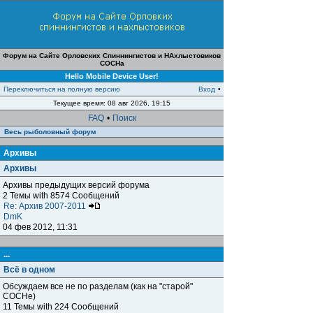
Форум на Сайте Орловских Спиннингистов и НАхлыстовиков
СОСНа
Hello Mobile Device User!
Переключиться на полную версию
Вход
•
Текущее время: 08 авг 2026, 19:15
FAQ
•
Поиск
Весь рыболовный форум
Архивы
Архивы
Архивы предыдущих версий форума
2 Темы with 8574 Сообщений
Re: Архив 2007-2011
DmK
04 фев 2012, 11:31
...
Всё в одном
Обсуждаем все не по разделам (как на "старой"
СОСНе)
11 Темы with 224 Сообщений