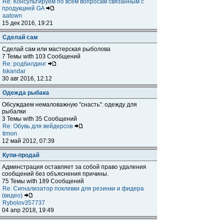
Re: Консультируем по всем вопросам связанным с
продукцией GA
aatown
15 дек 2016, 19:21
Сделай сам
Сделай сам или мастерская рыболова
7 Темы with 103 Сообщений
Re: родбилдинг
Iskandar
30 авг 2016, 12:12
Одежда рыбака
Обсуждаем немаловажную "снасть": одежду для
рыбалки
3 Темы with 35 Сообщений
Re: Обувь для вейдерсов
timon
12 май 2012, 07:39
Купи-продай
Админстрация оставляет за собой право удаления
сообщений без объяснения причины.
75 Темы with 189 Сообщений
Re: Сигнализатор поклевки для резинки и фидера
(видео)
Rybolov357737
04 апр 2018, 19:49