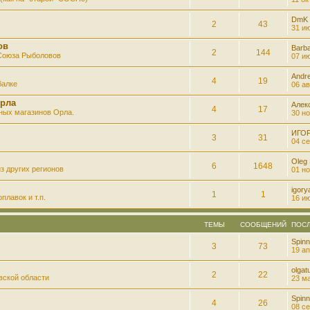
DmK
2
43
31 ию
ов
Barb
2
144
 Союза Рыболовов
07 ию
Andre
4
19
балке
06 ав
рла
Алек
4
17
ных магазинов Орла.
30 но
ИГО
3
31
04 се
Oleg
6
1648
з других регионов
01 но
igory
1
1
плавок и т.п.
16 ию
ТЕМЫ
СООБЩЕНИЙ
ПОС
Spinn
3
73
19 ап
olgatu
2
22
вской области
23 ма
Spinn
4
26
08 се