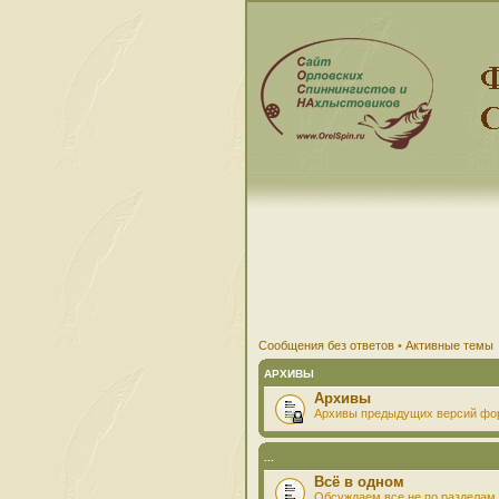
Сообщения без ответов
•
Активные темы
АРХИВЫ
Архивы
Архивы предыдущих версий фо
...
Всё в одном
Обсуждаем все не по разделам 