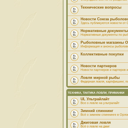
Технические вопросы
Новости Союза рыболов
Здесь публикуются новости от
Нормативные документы
Нормативные документы по ры
Рыболовные магазины О
Информация и анонсы рыболов
Коллективные покупки
Новости партнеров
Новости партнеров и партеров и
Ловля мирной рыбы
Фидерная ловля, карпфишинг, по
ТЕХНИКА, ТАКТИКА ЛОВЛИ, ПРИМАНКИ
UL Ультрайлайт
Все о ловле на ультралайт
Зимний спиннинг
Всё о зимнем спиннинге в Орло
Джиговая ловля
Всё о ловле на джиг