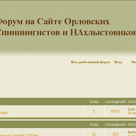
Весь рыболовный форум
Вход
Фо
ТЕМЫ
СООБЩЕНИЙ
ПОС
DmK
2
8574
рума
04 фе
ТЕМЫ
СООБЩЕНИЙ
ПОС
Barb
11
224
(как на "старой" СОСНе)
11 ок