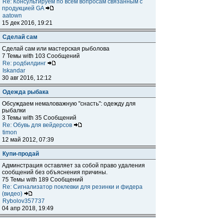
Re: Консультируем по всем вопросам связанным с
продукцией GA
aatown
15 дек 2016, 19:21
Сделай сам
Сделай сам или мастерская рыболова
7 Темы with 103 Сообщений
Re: родбилдинг
Iskandar
30 авг 2016, 12:12
Одежда рыбака
Обсуждаем немаловажную "снасть": одежду для
рыбалки
3 Темы with 35 Сообщений
Re: Обувь для вейдерсов
timon
12 май 2012, 07:39
Купи-продай
Админстрация оставляет за собой право удаления
сообщений без объяснения причины.
75 Темы with 189 Сообщений
Re: Сигнализатор поклевки для резинки и фидера
(видео)
Rybolov357737
04 апр 2018, 19:49