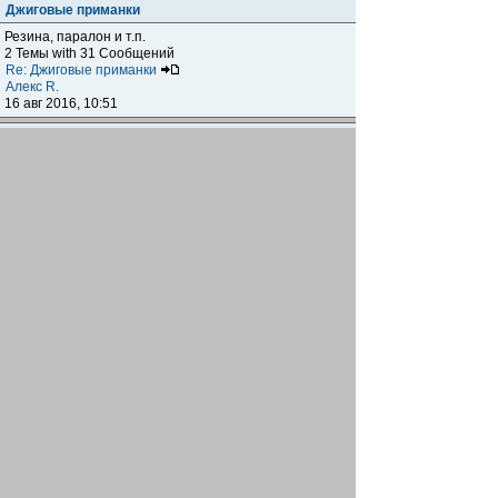
Джиговые приманки
Резина, паралон и т.п.
2 Темы with 31 Сообщений
Re: Джиговые приманки
Алекс R.
16 авг 2016, 10:51
Приманки
0 Темы with 0 Сообщений
Нет сообщений
Отчеты о рыбалках
Отчеты о рыбалках
Отчеты об одно-двухдневных выездах на рыбалку
25 Темы with 534 Сообщений
Летний спиннинг 2017г.
DmK
21 июн 2017, 11:34
Отчеты о "серьезных" выездах на рыбалку
Отчеты о "серьёзных" выездах (fishing trip), например,
на волгу, Камчатку, Карелию и т.п.
14 Темы with 51 Сообщений
р.Дон 2016 лето
DmK
08 июл 2016, 15:46