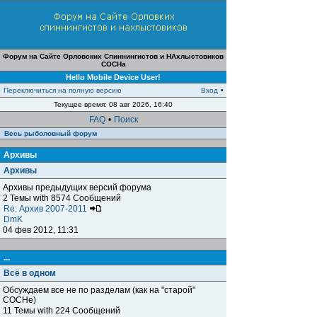
Форум на Сайте Орловских Спиннингистов и НАхлыстовиков
СОСНа
Hello Mobile Device User!
Переключиться на полную версию
Вход
•
Текущее время: 08 авг 2026, 16:40
FAQ
•
Поиск
Весь рыболовный форум
Архивы
Архивы
Архивы предыдущих версий форума
2 Темы with 8574 Сообщений
Re: Архив 2007-2011
DmK
04 фев 2012, 11:31
...
Всё в одном
Обсуждаем все не по разделам (как на "старой"
СОСНе)
11 Темы with 224 Сообщений