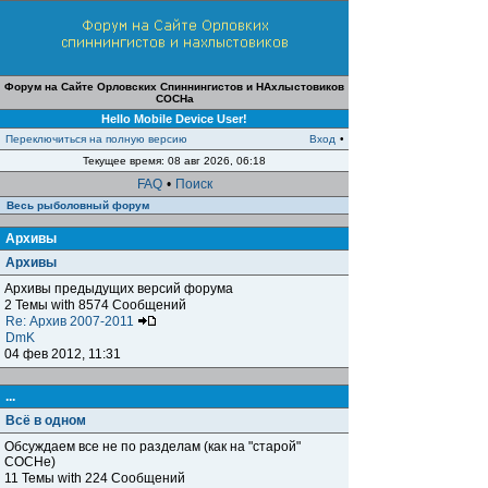
Форум на Сайте Орловских Спиннингистов и НАхлыстовиков
СОСНа
Hello Mobile Device User!
Переключиться на полную версию
Вход
•
Текущее время: 08 авг 2026, 06:18
FAQ
•
Поиск
Весь рыболовный форум
Архивы
Архивы
Архивы предыдущих версий форума
2 Темы with 8574 Сообщений
Re: Архив 2007-2011
DmK
04 фев 2012, 11:31
...
Всё в одном
Обсуждаем все не по разделам (как на "старой"
СОСНе)
11 Темы with 224 Сообщений