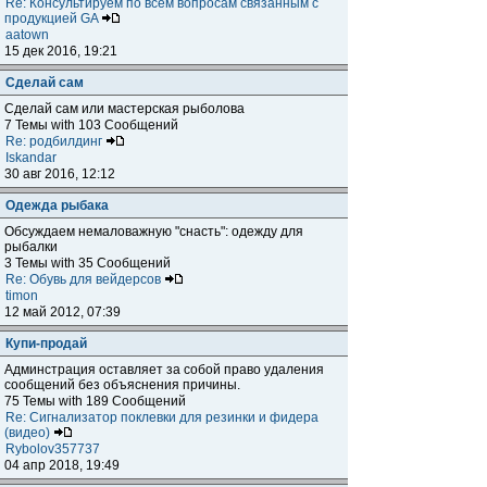
Re: Консультируем по всем вопросам связанным с
продукцией GA
aatown
15 дек 2016, 19:21
Сделай сам
Сделай сам или мастерская рыболова
7 Темы with 103 Сообщений
Re: родбилдинг
Iskandar
30 авг 2016, 12:12
Одежда рыбака
Обсуждаем немаловажную "снасть": одежду для
рыбалки
3 Темы with 35 Сообщений
Re: Обувь для вейдерсов
timon
12 май 2012, 07:39
Купи-продай
Админстрация оставляет за собой право удаления
сообщений без объяснения причины.
75 Темы with 189 Сообщений
Re: Сигнализатор поклевки для резинки и фидера
(видео)
Rybolov357737
04 апр 2018, 19:49