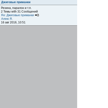
Джиговые приманки
Резина, паралон и т.п.
2 Темы with 31 Сообщений
Re: Джиговые приманки
Алекс R.
16 авг 2016, 10:51
Приманки
0 Темы with 0 Сообщений
Нет сообщений
Отчеты о рыбалках
Отчеты о рыбалках
Отчеты об одно-двухдневных выездах на рыбалку
25 Темы with 534 Сообщений
Летний спиннинг 2017г.
DmK
21 июн 2017, 11:34
Отчеты о "серьезных" выездах на рыбалку
Отчеты о "серьёзных" выездах (fishing trip), например,
на волгу, Камчатку, Карелию и т.п.
14 Темы with 51 Сообщений
р.Дон 2016 лето
DmK
08 июл 2016, 15:46