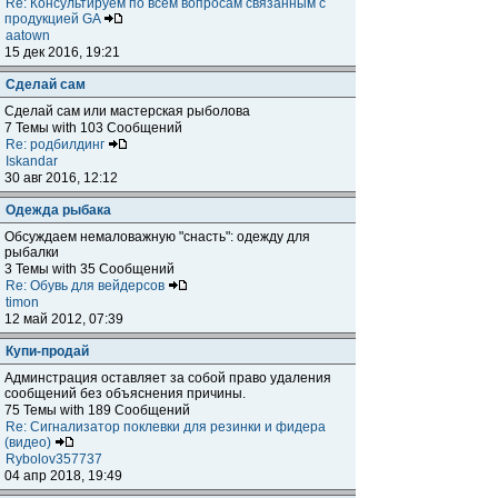
Re: Консультируем по всем вопросам связанным с
продукцией GA
aatown
15 дек 2016, 19:21
Сделай сам
Сделай сам или мастерская рыболова
7 Темы with 103 Сообщений
Re: родбилдинг
Iskandar
30 авг 2016, 12:12
Одежда рыбака
Обсуждаем немаловажную "снасть": одежду для
рыбалки
3 Темы with 35 Сообщений
Re: Обувь для вейдерсов
timon
12 май 2012, 07:39
Купи-продай
Админстрация оставляет за собой право удаления
сообщений без объяснения причины.
75 Темы with 189 Сообщений
Re: Сигнализатор поклевки для резинки и фидера
(видео)
Rybolov357737
04 апр 2018, 19:49