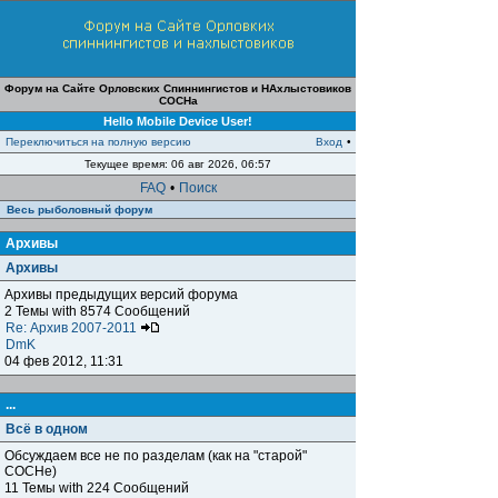
Форум на Сайте Орловских Спиннингистов и НАхлыстовиков
СОСНа
Hello Mobile Device User!
Переключиться на полную версию
Вход
•
Текущее время: 06 авг 2026, 06:57
FAQ
•
Поиск
Весь рыболовный форум
Архивы
Архивы
Архивы предыдущих версий форума
2 Темы with 8574 Сообщений
Re: Архив 2007-2011
DmK
04 фев 2012, 11:31
...
Всё в одном
Обсуждаем все не по разделам (как на "старой"
СОСНе)
11 Темы with 224 Сообщений