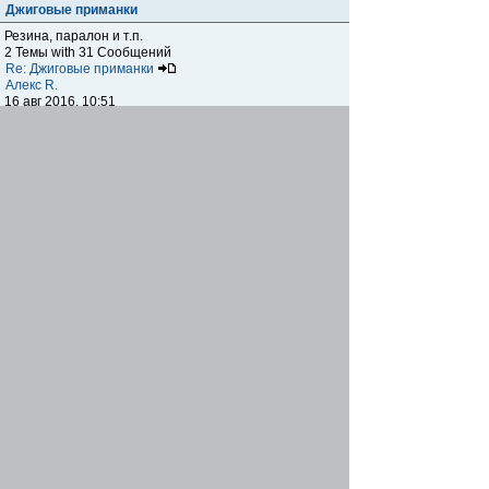
Джиговые приманки
Резина, паралон и т.п.
2 Темы with 31 Сообщений
Re: Джиговые приманки
Алекс R.
16 авг 2016, 10:51
Приманки
0 Темы with 0 Сообщений
Нет сообщений
Отчеты о рыбалках
Отчеты о рыбалках
Отчеты об одно-двухдневных выездах на рыбалку
25 Темы with 534 Сообщений
Летний спиннинг 2017г.
DmK
21 июн 2017, 11:34
Отчеты о "серьезных" выездах на рыбалку
Отчеты о "серьёзных" выездах (fishing trip), например,
на волгу, Камчатку, Карелию и т.п.
14 Темы with 51 Сообщений
р.Дон 2016 лето
DmK
08 июл 2016, 15:46