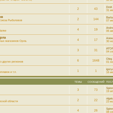
DmK
2
43
31 ию
ов
Barb
2
144
 Союза Рыболовов
07 ию
Andre
4
19
балке
06 ав
рла
Алек
4
17
ных магазинов Орла.
30 но
ИГО
3
31
04 се
Oleg
6
1648
з других регионов
01 но
igory
1
1
плавок и т.п.
16 ию
ТЕМЫ
СООБЩЕНИЙ
ПОС
Spinn
3
73
19 ап
olgatu
2
22
вской области
23 ма
Spinn
4
26
08 се