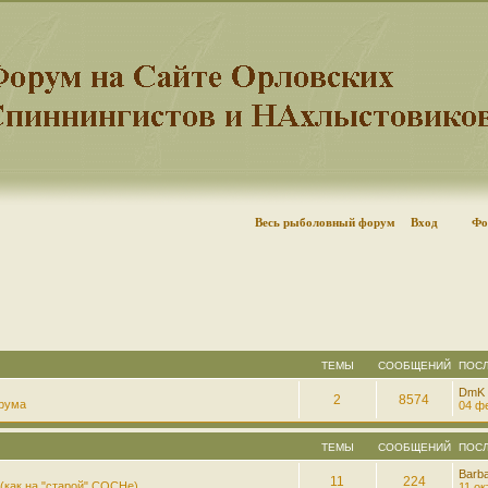
Весь рыболовный форум
Вход
Фо
ТЕМЫ
СООБЩЕНИЙ
ПОС
DmK
2
8574
рума
04 фе
ТЕМЫ
СООБЩЕНИЙ
ПОС
Barb
11
224
(как на "старой" СОСНе)
11 ок