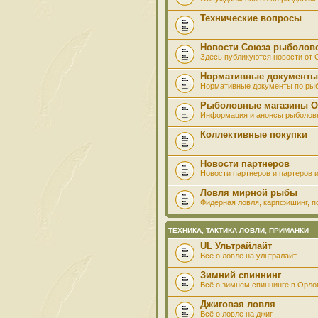
Технические вопросы
Новости Союза рыболов
Здесь публикуются новости от
Нормативные документы
Нормативные документы по ры
Рыболовные магазины О
Информация и анонсы рыболов
Коллективные покупки
Новости партнеров
Новости партнеров и партеров и
Ловля мирной рыбы
Фидерная ловля, карпфишинг, по
ТЕХНИКА, ТАКТИКА ЛОВЛИ, ПРИМАНКИ
UL Ультрайлайт
Все о ловле на ультралайт
Зимний спиннинг
Всё о зимнем спиннинге в Орло
Джиговая ловля
Всё о ловле на джиг