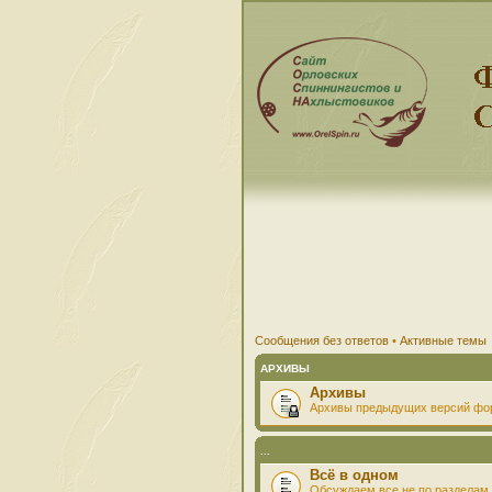
Сообщения без ответов
•
Активные темы
АРХИВЫ
Архивы
Архивы предыдущих версий фо
...
Всё в одном
Обсуждаем все не по разделам 