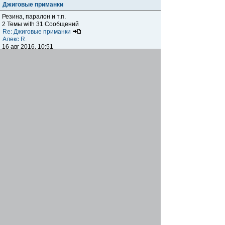
Джиговые приманки
Резина, паралон и т.п.
2 Темы with 31 Сообщений
Re: Джиговые приманки
Алекс R.
16 авг 2016, 10:51
Приманки
0 Темы with 0 Сообщений
Нет сообщений
Отчеты о рыбалках
Отчеты о рыбалках
Отчеты об одно-двухдневных выездах на рыбалку
25 Темы with 534 Сообщений
Летний спиннинг 2017г.
DmK
21 июн 2017, 11:34
Отчеты о "серьезных" выездах на рыбалку
Отчеты о "серьёзных" выездах (fishing trip), например,
на волгу, Камчатку, Карелию и т.п.
14 Темы with 51 Сообщений
р.Дон 2016 лето
DmK
08 июл 2016, 15:46