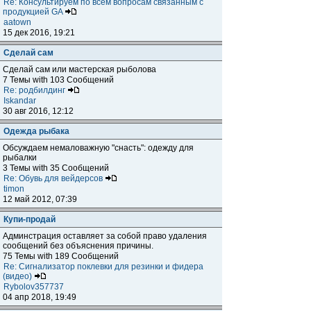
Re: Консультируем по всем вопросам связанным с
продукцией GA
aatown
15 дек 2016, 19:21
Сделай сам
Сделай сам или мастерская рыболова
7 Темы with 103 Сообщений
Re: родбилдинг
Iskandar
30 авг 2016, 12:12
Одежда рыбака
Обсуждаем немаловажную "снасть": одежду для
рыбалки
3 Темы with 35 Сообщений
Re: Обувь для вейдерсов
timon
12 май 2012, 07:39
Купи-продай
Админстрация оставляет за собой право удаления
сообщений без объяснения причины.
75 Темы with 189 Сообщений
Re: Сигнализатор поклевки для резинки и фидера
(видео)
Rybolov357737
04 апр 2018, 19:49