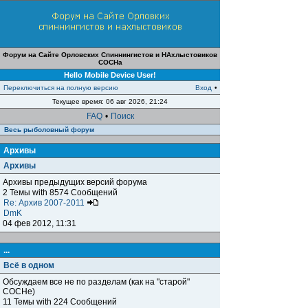
Форум на Сайте Орловских Спиннингистов и НАхлыстовиков
СОСНа
Hello Mobile Device User!
Переключиться на полную версию
Вход
•
Текущее время: 06 авг 2026, 21:24
FAQ
•
Поиск
Весь рыболовный форум
Архивы
Архивы
Архивы предыдущих версий форума
2 Темы with 8574 Сообщений
Re: Архив 2007-2011
DmK
04 фев 2012, 11:31
...
Всё в одном
Обсуждаем все не по разделам (как на "старой"
СОСНе)
11 Темы with 224 Сообщений