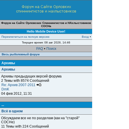
Форум на Сайте Орловских Спиннингистов и НАхлыстовиков
СОСНа
Hello Mobile Device User!
Переключиться на полную версию
Вход
•
Текущее время: 08 авг 2026, 14:46
FAQ
•
Поиск
Весь рыболовный форум
Архивы
Архивы
Архивы предыдущих версий форума
2 Темы with 8574 Сообщений
Re: Архив 2007-2011
DmK
04 фев 2012, 11:31
...
Всё в одном
Обсуждаем все не по разделам (как на "старой"
СОСНе)
11 Темы with 224 Сообщений