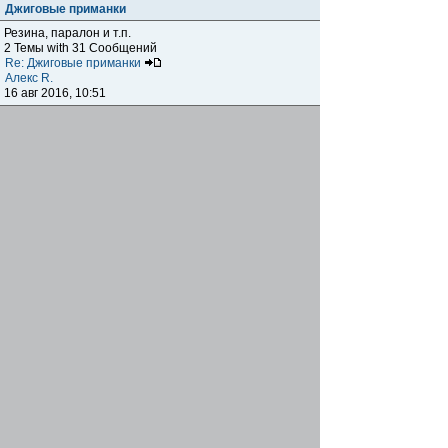
Джиговые приманки
Резина, паралон и т.п.
2 Темы with 31 Сообщений
Re: Джиговые приманки
Алекс R.
16 авг 2016, 10:51
Приманки
0 Темы with 0 Сообщений
Нет сообщений
Отчеты о рыбалках
Отчеты о рыбалках
Отчеты об одно-двухдневных выездах на рыбалку
25 Темы with 534 Сообщений
Летний спиннинг 2017г.
DmK
21 июн 2017, 11:34
Отчеты о "серьезных" выездах на рыбалку
Отчеты о "серьёзных" выездах (fishing trip), например,
на волгу, Камчатку, Карелию и т.п.
14 Темы with 51 Сообщений
р.Дон 2016 лето
DmK
08 июл 2016, 15:46