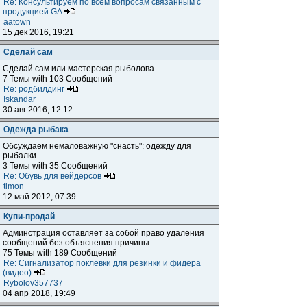
Re: Консультируем по всем вопросам связанным с
продукцией GA
aatown
15 дек 2016, 19:21
Сделай сам
Сделай сам или мастерская рыболова
7 Темы with 103 Сообщений
Re: родбилдинг
Iskandar
30 авг 2016, 12:12
Одежда рыбака
Обсуждаем немаловажную "снасть": одежду для
рыбалки
3 Темы with 35 Сообщений
Re: Обувь для вейдерсов
timon
12 май 2012, 07:39
Купи-продай
Админстрация оставляет за собой право удаления
сообщений без объяснения причины.
75 Темы with 189 Сообщений
Re: Сигнализатор поклевки для резинки и фидера
(видео)
Rybolov357737
04 апр 2018, 19:49