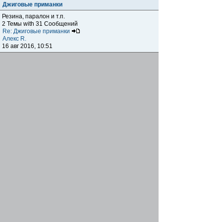
Джиговые приманки
Резина, паралон и т.п.
2 Темы with 31 Сообщений
Re: Джиговые приманки
Алекс R.
16 авг 2016, 10:51
Приманки
0 Темы with 0 Сообщений
Нет сообщений
Отчеты о рыбалках
Отчеты о рыбалках
Отчеты об одно-двухдневных выездах на рыбалку
25 Темы with 534 Сообщений
Летний спиннинг 2017г.
DmK
21 июн 2017, 11:34
Отчеты о "серьезных" выездах на рыбалку
Отчеты о "серьёзных" выездах (fishing trip), например,
на волгу, Камчатку, Карелию и т.п.
14 Темы with 51 Сообщений
р.Дон 2016 лето
DmK
08 июл 2016, 15:46