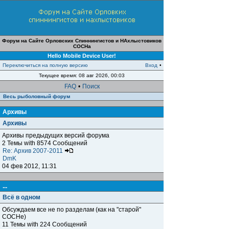
Форум на Сайте Орловских Спиннингистов и НАхлыстовиков
СОСНа
Hello Mobile Device User!
Переключиться на полную версию
Вход
•
Текущее время: 08 авг 2026, 00:03
FAQ
•
Поиск
Весь рыболовный форум
Архивы
Архивы
Архивы предыдущих версий форума
2 Темы with 8574 Сообщений
Re: Архив 2007-2011
DmK
04 фев 2012, 11:31
...
Всё в одном
Обсуждаем все не по разделам (как на "старой"
СОСНе)
11 Темы with 224 Сообщений