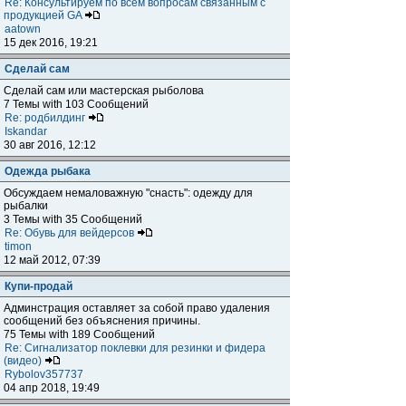
Re: Консультируем по всем вопросам связанным с
продукцией GA
aatown
15 дек 2016, 19:21
Сделай сам
Сделай сам или мастерская рыболова
7 Темы with 103 Сообщений
Re: родбилдинг
Iskandar
30 авг 2016, 12:12
Одежда рыбака
Обсуждаем немаловажную "снасть": одежду для
рыбалки
3 Темы with 35 Сообщений
Re: Обувь для вейдерсов
timon
12 май 2012, 07:39
Купи-продай
Админстрация оставляет за собой право удаления
сообщений без объяснения причины.
75 Темы with 189 Сообщений
Re: Сигнализатор поклевки для резинки и фидера
(видео)
Rybolov357737
04 апр 2018, 19:49