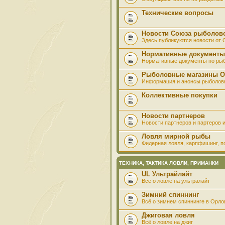
Технические вопросы
Новости Союза рыболов
Здесь публикуются новости от
Нормативные документы
Нормативные документы по ры
Рыболовные магазины О
Информация и анонсы рыболов
Коллективные покупки
Новости партнеров
Новости партнеров и партеров и
Ловля мирной рыбы
Фидерная ловля, карпфишинг, по
ТЕХНИКА, ТАКТИКА ЛОВЛИ, ПРИМАНКИ
UL Ультрайлайт
Все о ловле на ультралайт
Зимний спиннинг
Всё о зимнем спиннинге в Орло
Джиговая ловля
Всё о ловле на джиг