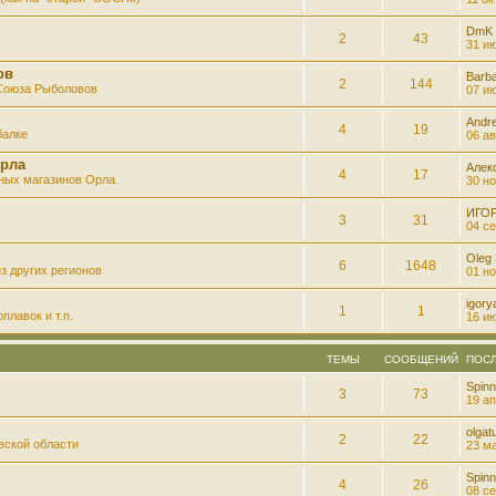
DmK
2
43
31 ию
ов
Barb
2
144
 Союза Рыболовов
07 ию
Andre
4
19
балке
06 ав
рла
Алек
4
17
ных магазинов Орла.
30 но
ИГО
3
31
04 се
Oleg
6
1648
з других регионов
01 но
igory
1
1
плавок и т.п.
16 ию
ТЕМЫ
СООБЩЕНИЙ
ПОС
Spinn
3
73
19 ап
olgatu
2
22
вской области
23 ма
Spinn
4
26
08 се