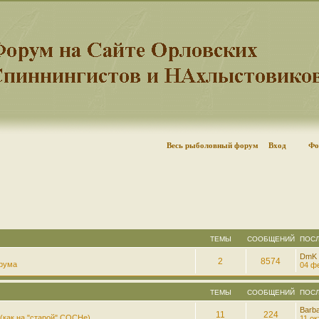
Весь рыболовный форум
Вход
Фо
ТЕМЫ
СООБЩЕНИЙ
ПОС
DmK
2
8574
рума
04 фе
ТЕМЫ
СООБЩЕНИЙ
ПОС
Barb
11
224
(как на "старой" СОСНе)
11 ок