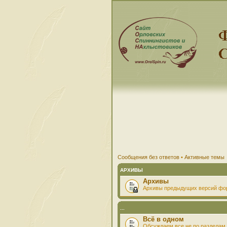
Сообщения без ответов
•
Активные темы
АРХИВЫ
Архивы
Архивы предыдущих версий фо
...
Всё в одном
Обсуждаем все не по разделам 