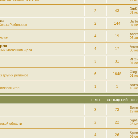
DmK
2
43
31 ию
ов
Barb
2
144
 Союза Рыболовов
07 ию
Andre
4
19
балке
06 ав
рла
Алек
4
17
ных магазинов Орла.
30 но
ИГО
3
31
04 се
Oleg
6
1648
з других регионов
01 но
igory
1
1
плавок и т.п.
16 ию
ТЕМЫ
СООБЩЕНИЙ
ПОС
Spinn
3
73
19 ап
olgatu
2
22
вской области
23 ма
Spinn
4
26
08 се