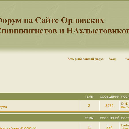
Весь рыболовный форум
Вход
Фо
ТЕМЫ
СООБЩЕНИЙ
ПОС
DmK
2
8574
рума
04 фе
ТЕМЫ
СООБЩЕНИЙ
ПОС
Barb
11
224
(как на "старой" СОСНе)
11 ок