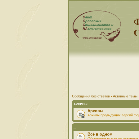
Сообщения без ответов
•
Активные темы
АРХИВЫ
Архивы
Архивы предыдущих версий фо
...
Всё в одном
Обсуждаем все не по разделам 