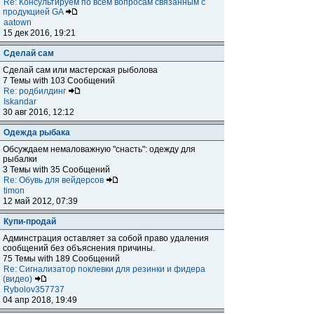
Re: Консультируем по всем вопросам связанным с
продукцией GA
aatown
15 дек 2016, 19:21
Сделай сам
Сделай сам или мастерская рыболова
7 Темы with 103 Сообщений
Re: родбилдинг
Iskandar
30 авг 2016, 12:12
Одежда рыбака
Обсуждаем немаловажную "снасть": одежду для
рыбалки
3 Темы with 35 Сообщений
Re: Обувь для вейдерсов
timon
12 май 2012, 07:39
Купи-продай
Админстрация оставляет за собой право удаления
сообщений без объяснения причины.
75 Темы with 189 Сообщений
Re: Сигнализатор поклевки для резинки и фидера
(видео)
Rybolov357737
04 апр 2018, 19:49