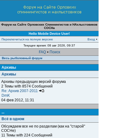
Форум на Сайте Орловских Спиннингистов и НАхлыстовиков
СОСНа
Hello Mobile Device User!
Переключиться на полную версию
Вход
•
Текущее время: 08 авг 2026, 09:37
FAQ
•
Поиск
Весь рыболовный форум
Архивы
Архивы
Архивы предыдущих версий форума
2 Темы with 8574 Сообщений
Re: Архив 2007-2011
DmK
04 фев 2012, 11:31
...
Всё в одном
Обсуждаем все не по разделам (как на "старой"
СОСНе)
11 Темы with 224 Сообщений