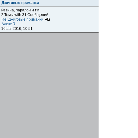
Джиговые приманки
Резина, паралон и т.п.
2 Темы with 31 Сообщений
Re: Джиговые приманки
Алекс R.
16 авг 2016, 10:51
Приманки
0 Темы with 0 Сообщений
Нет сообщений
Отчеты о рыбалках
Отчеты о рыбалках
Отчеты об одно-двухдневных выездах на рыбалку
25 Темы with 534 Сообщений
Летний спиннинг 2017г.
DmK
21 июн 2017, 11:34
Отчеты о "серьезных" выездах на рыбалку
Отчеты о "серьёзных" выездах (fishing trip), например,
на волгу, Камчатку, Карелию и т.п.
14 Темы with 51 Сообщений
р.Дон 2016 лето
DmK
08 июл 2016, 15:46