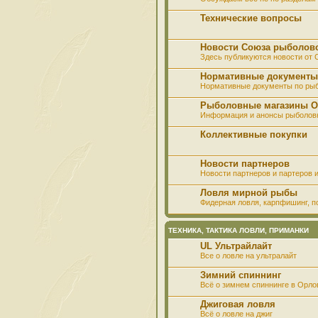
Технические вопросы
Новости Союза рыболов
Здесь публикуются новости от
Нормативные документы
Нормативные документы по ры
Рыболовные магазины О
Информация и анонсы рыболов
Коллективные покупки
Новости партнеров
Новости партнеров и партеров и
Ловля мирной рыбы
Фидерная ловля, карпфишинг, по
ТЕХНИКА, ТАКТИКА ЛОВЛИ, ПРИМАНКИ
UL Ультрайлайт
Все о ловле на ультралайт
Зимний спиннинг
Всё о зимнем спиннинге в Орло
Джиговая ловля
Всё о ловле на джиг