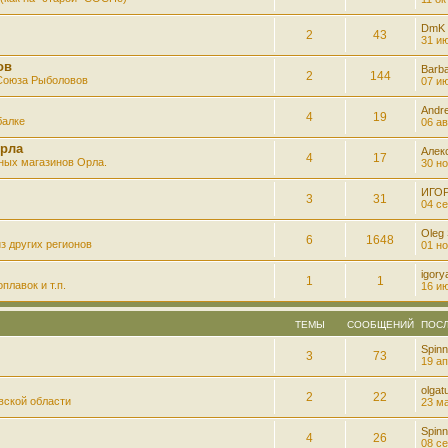
DmK
2
43
31 ию
ов
Barb
2
144
 Союза Рыболовов
07 ию
Andre
4
19
балке
06 ав
рла
Алек
4
17
ных магазинов Орла.
30 но
ИГО
3
31
04 се
Oleg
6
1648
з других регионов
01 но
igory
1
1
плавок и т.п.
16 ию
ТЕМЫ
СООБЩЕНИЙ
ПОС
Spinn
3
73
19 ап
olgatu
2
22
вской области
23 ма
Spinn
4
26
08 се