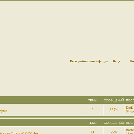
Весь рыболовный форум
Вход
Фо
ТЕМЫ
СООБЩЕНИЙ
ПОС
DmK
2
8574
рума
04 фе
ТЕМЫ
СООБЩЕНИЙ
ПОС
Barb
11
224
(как на "старой" СОСНе)
11 ок