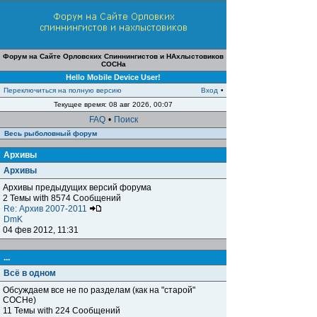
Форум на Сайте Орловских Спиннингистов и НАхлыстовиков
СОСНа
Hello Mobile Device User!
Переключиться на полную версию
Вход
•
Текущее время: 08 авг 2026, 00:07
FAQ
•
Поиск
Весь рыболовный форум
Архивы
Архивы
Архивы предыдущих версий форума
2 Темы with 8574 Сообщений
Re: Архив 2007-2011
DmK
04 фев 2012, 11:31
...
Всё в одном
Обсуждаем все не по разделам (как на "старой"
СОСНе)
11 Темы with 224 Сообщений