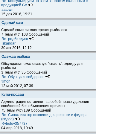
Re: Консультируем по всем вопросам связанным с
продукцией GA
aatown
15 дек 2016, 19:21
Сделай сам
Сделай сам или мастерская рыболова
7 Темы with 103 Сообщений
Re: родбилдинг
Iskandar
30 авг 2016, 12:12
Одежда рыбака
Обсуждаем немаловажную "снасть": одежду для
рыбалки
3 Темы with 35 Сообщений
Re: Обувь для вейдерсов
timon
12 май 2012, 07:39
Купи-продай
Админстрация оставляет за собой право удаления
сообщений без объяснения причины.
75 Темы with 189 Сообщений
Re: Сигнализатор поклевки для резинки и фидера
(видео)
Rybolov357737
04 апр 2018, 19:49