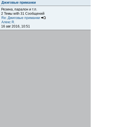
Джиговые приманки
Резина, паралон и т.п.
2 Темы with 31 Сообщений
Re: Джиговые приманки
Алекс R.
16 авг 2016, 10:51
Приманки
0 Темы with 0 Сообщений
Нет сообщений
Отчеты о рыбалках
Отчеты о рыбалках
Отчеты об одно-двухдневных выездах на рыбалку
25 Темы with 534 Сообщений
Летний спиннинг 2017г.
DmK
21 июн 2017, 11:34
Отчеты о "серьезных" выездах на рыбалку
Отчеты о "серьёзных" выездах (fishing trip), например,
на волгу, Камчатку, Карелию и т.п.
14 Темы with 51 Сообщений
р.Дон 2016 лето
DmK
08 июл 2016, 15:46