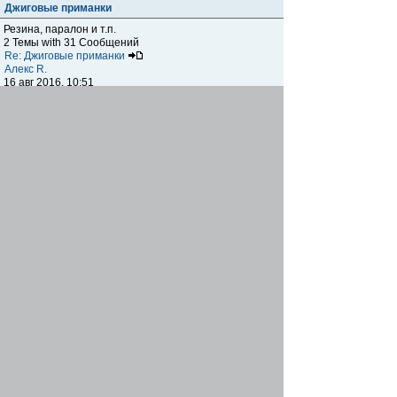
Джиговые приманки
Резина, паралон и т.п.
2 Темы with 31 Сообщений
Re: Джиговые приманки
Алекс R.
16 авг 2016, 10:51
Приманки
0 Темы with 0 Сообщений
Нет сообщений
Отчеты о рыбалках
Отчеты о рыбалках
Отчеты об одно-двухдневных выездах на рыбалку
25 Темы with 534 Сообщений
Летний спиннинг 2017г.
DmK
21 июн 2017, 11:34
Отчеты о "серьезных" выездах на рыбалку
Отчеты о "серьёзных" выездах (fishing trip), например,
на волгу, Камчатку, Карелию и т.п.
14 Темы with 51 Сообщений
р.Дон 2016 лето
DmK
08 июл 2016, 15:46