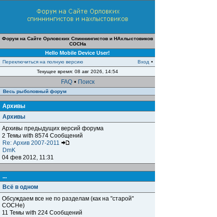
Форум на Сайте Орловских Спиннингистов и НАхлыстовиков
СОСНа
Hello Mobile Device User!
Переключиться на полную версию
Вход
•
Текущее время: 08 авг 2026, 14:54
FAQ
•
Поиск
Весь рыболовный форум
Архивы
Архивы
Архивы предыдущих версий форума
2 Темы with 8574 Сообщений
Re: Архив 2007-2011
DmK
04 фев 2012, 11:31
...
Всё в одном
Обсуждаем все не по разделам (как на "старой"
СОСНе)
11 Темы with 224 Сообщений