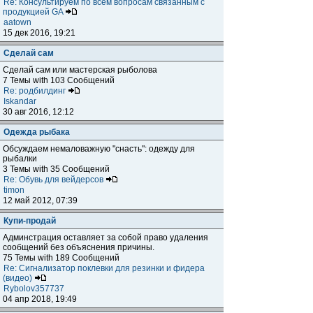
Re: Консультируем по всем вопросам связанным с
продукцией GA
aatown
15 дек 2016, 19:21
Сделай сам
Сделай сам или мастерская рыболова
7 Темы with 103 Сообщений
Re: родбилдинг
Iskandar
30 авг 2016, 12:12
Одежда рыбака
Обсуждаем немаловажную "снасть": одежду для
рыбалки
3 Темы with 35 Сообщений
Re: Обувь для вейдерсов
timon
12 май 2012, 07:39
Купи-продай
Админстрация оставляет за собой право удаления
сообщений без объяснения причины.
75 Темы with 189 Сообщений
Re: Сигнализатор поклевки для резинки и фидера
(видео)
Rybolov357737
04 апр 2018, 19:49