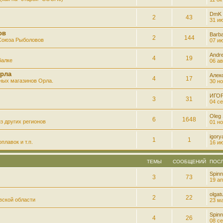
DmK
2
43
31 ию
ов
Barb
2
144
 Союза Рыболовов
07 ию
Andre
4
19
балке
06 ав
рла
Алек
4
17
ных магазинов Орла.
30 но
ИГО
3
31
04 се
Oleg
6
1648
з других регионов
01 но
igory
1
1
плавок и т.п.
16 ию
ТЕМЫ
СООБЩЕНИЙ
ПОС
Spinn
3
73
19 ап
olgatu
2
22
вской области
23 ма
Spinn
4
26
08 се