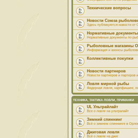
Технические вопросы
Новости Союза рыболов
Здесь публикуются новости от
Нормативные документы
Нормативные документы по ры
Рыболовные магазины О
Информация и анонсы рыболов
Коллективные покупки
Новости партнеров
Новости партнеров и партеров и
Ловля мирной рыбы
Фидерная ловля, карпфишинг, по
ТЕХНИКА, ТАКТИКА ЛОВЛИ, ПРИМАНКИ
UL Ультрайлайт
Все о ловле на ультралайт
Зимний спиннинг
Всё о зимнем спиннинге в Орло
Джиговая ловля
Всё о ловле на джиг