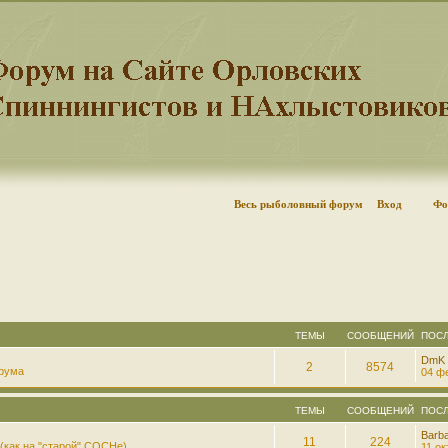
Весь рыболовный форум
Вход
Фо
ТЕМЫ
СООБЩЕНИЙ
ПОС
DmK
2
8574
рума
04 фе
ТЕМЫ
СООБЩЕНИЙ
ПОС
Barb
11
224
(как на "старой" СОСНе)
11 ок