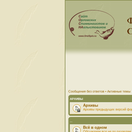
Сообщения без ответов
•
Активные темы
АРХИВЫ
Архивы
Архивы предыдущих версий фо
...
Всё в одном
Обсуждаем все не по разделам 