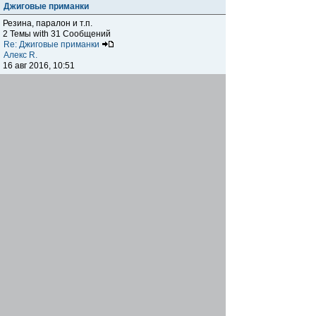
Джиговые приманки
Резина, паралон и т.п.
2 Темы with 31 Сообщений
Re: Джиговые приманки
Алекс R.
16 авг 2016, 10:51
Приманки
0 Темы with 0 Сообщений
Нет сообщений
Отчеты о рыбалках
Отчеты о рыбалках
Отчеты об одно-двухдневных выездах на рыбалку
25 Темы with 534 Сообщений
Летний спиннинг 2017г.
DmK
21 июн 2017, 11:34
Отчеты о "серьезных" выездах на рыбалку
Отчеты о "серьёзных" выездах (fishing trip), например,
на волгу, Камчатку, Карелию и т.п.
14 Темы with 51 Сообщений
р.Дон 2016 лето
DmK
08 июл 2016, 15:46