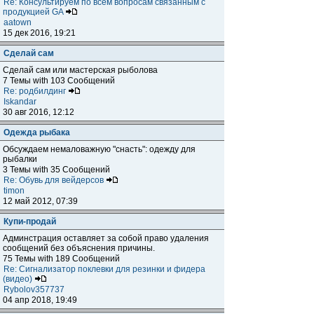
Re: Консультируем по всем вопросам связанным с
продукцией GA
aatown
15 дек 2016, 19:21
Сделай сам
Сделай сам или мастерская рыболова
7 Темы with 103 Сообщений
Re: родбилдинг
Iskandar
30 авг 2016, 12:12
Одежда рыбака
Обсуждаем немаловажную "снасть": одежду для
рыбалки
3 Темы with 35 Сообщений
Re: Обувь для вейдерсов
timon
12 май 2012, 07:39
Купи-продай
Админстрация оставляет за собой право удаления
сообщений без объяснения причины.
75 Темы with 189 Сообщений
Re: Сигнализатор поклевки для резинки и фидера
(видео)
Rybolov357737
04 апр 2018, 19:49