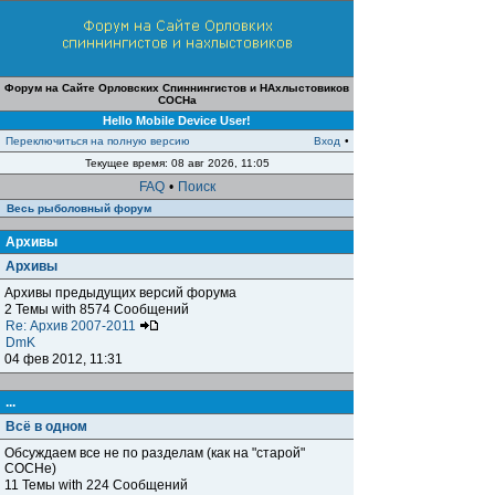
Форум на Сайте Орловских Спиннингистов и НАхлыстовиков
СОСНа
Hello Mobile Device User!
Переключиться на полную версию
Вход
•
Текущее время: 08 авг 2026, 11:05
FAQ
•
Поиск
Весь рыболовный форум
Архивы
Архивы
Архивы предыдущих версий форума
2 Темы with 8574 Сообщений
Re: Архив 2007-2011
DmK
04 фев 2012, 11:31
...
Всё в одном
Обсуждаем все не по разделам (как на "старой"
СОСНе)
11 Темы with 224 Сообщений