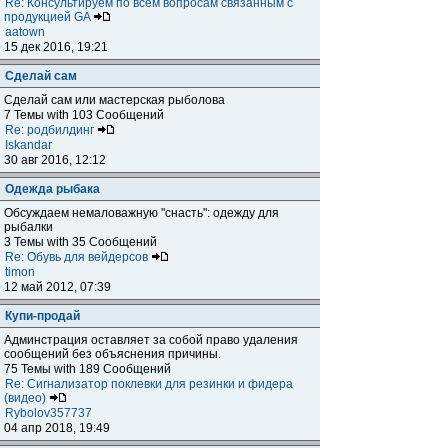
Re: Консультируем по всем вопросам связанным с
продукцией GA
aatown
15 дек 2016, 19:21
Сделай сам
Сделай сам или мастерская рыболова
7 Темы with 103 Сообщений
Re: родбилдинг
Iskandar
30 авг 2016, 12:12
Одежда рыбака
Обсуждаем немаловажную "снасть": одежду для
рыбалки
3 Темы with 35 Сообщений
Re: Обувь для вейдерсов
timon
12 май 2012, 07:39
Купи-продай
Админстрация оставляет за собой право удаления
сообщений без объяснения причины.
75 Темы with 189 Сообщений
Re: Сигнализатор поклевки для резинки и фидера
(видео)
Rybolov357737
04 апр 2018, 19:49