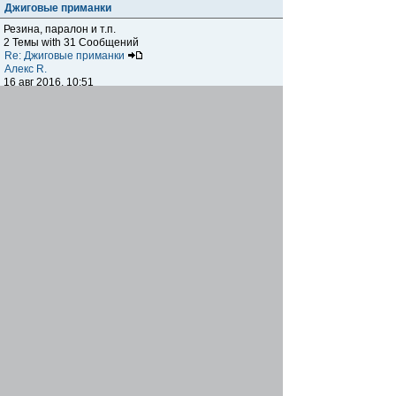
Джиговые приманки
Резина, паралон и т.п.
2 Темы with 31 Сообщений
Re: Джиговые приманки
Алекс R.
16 авг 2016, 10:51
Приманки
0 Темы with 0 Сообщений
Нет сообщений
Отчеты о рыбалках
Отчеты о рыбалках
Отчеты об одно-двухдневных выездах на рыбалку
25 Темы with 534 Сообщений
Летний спиннинг 2017г.
DmK
21 июн 2017, 11:34
Отчеты о "серьезных" выездах на рыбалку
Отчеты о "серьёзных" выездах (fishing trip), например,
на волгу, Камчатку, Карелию и т.п.
14 Темы with 51 Сообщений
р.Дон 2016 лето
DmK
08 июл 2016, 15:46