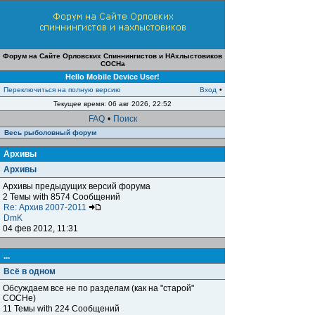
Форум на Сайте Орловских Спиннингистов и НАхлыстовиков
СОСНа
Hello Mobile Device User!
Переключиться на полную версию
Вход
•
Текущее время: 06 авг 2026, 22:52
FAQ
•
Поиск
Весь рыболовный форум
Архивы
Архивы
Архивы предыдущих версий форума
2 Темы with 8574 Сообщений
Re: Архив 2007-2011
DmK
04 фев 2012, 11:31
...
Всё в одном
Обсуждаем все не по разделам (как на "старой"
СОСНе)
11 Темы with 224 Сообщений