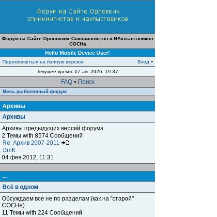
Форум на Сайте Орловских Спиннингистов и НАхлыстовиков
СОСНа
Hello Mobile Device User!
Переключиться на полную версию
Вход
•
Текущее время: 07 авг 2026, 19:37
FAQ
•
Поиск
Весь рыболовный форум
Архивы
Архивы
Архивы предыдущих версий форума
2 Темы with 8574 Сообщений
Re: Архив 2007-2011
DmK
04 фев 2012, 11:31
...
Всё в одном
Обсуждаем все не по разделам (как на "старой"
СОСНе)
11 Темы with 224 Сообщений