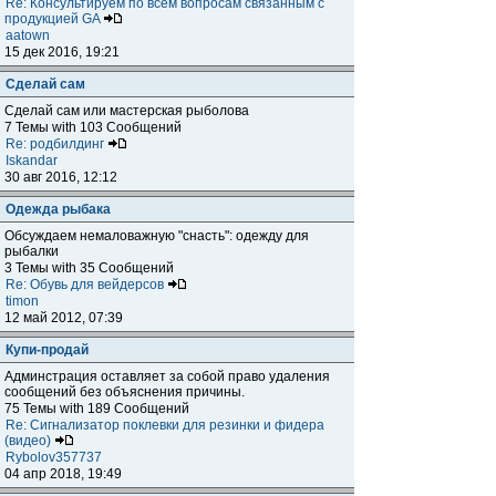
Re: Консультируем по всем вопросам связанным с
продукцией GA
aatown
15 дек 2016, 19:21
Сделай сам
Сделай сам или мастерская рыболова
7 Темы with 103 Сообщений
Re: родбилдинг
Iskandar
30 авг 2016, 12:12
Одежда рыбака
Обсуждаем немаловажную "снасть": одежду для
рыбалки
3 Темы with 35 Сообщений
Re: Обувь для вейдерсов
timon
12 май 2012, 07:39
Купи-продай
Админстрация оставляет за собой право удаления
сообщений без объяснения причины.
75 Темы with 189 Сообщений
Re: Сигнализатор поклевки для резинки и фидера
(видео)
Rybolov357737
04 апр 2018, 19:49