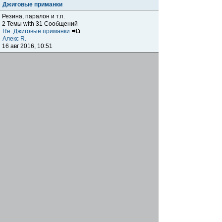
Джиговые приманки
Резина, паралон и т.п.
2 Темы with 31 Сообщений
Re: Джиговые приманки
Алекс R.
16 авг 2016, 10:51
Приманки
0 Темы with 0 Сообщений
Нет сообщений
Отчеты о рыбалках
Отчеты о рыбалках
Отчеты об одно-двухдневных выездах на рыбалку
25 Темы with 534 Сообщений
Летний спиннинг 2017г.
DmK
21 июн 2017, 11:34
Отчеты о "серьезных" выездах на рыбалку
Отчеты о "серьёзных" выездах (fishing trip), например,
на волгу, Камчатку, Карелию и т.п.
14 Темы with 51 Сообщений
р.Дон 2016 лето
DmK
08 июл 2016, 15:46